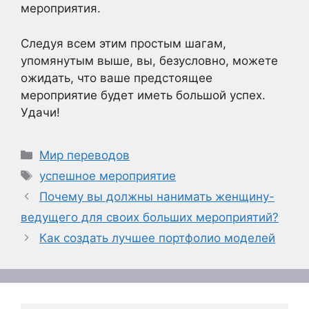
мероприятия.
Следуя всем этим простым шагам,
упомянутым выше, вы, безусловно, можете
ожидать, что ваше предстоящее
мероприятие будет иметь большой успех.
Удачи!
Рубрики
Мир переводов
Метки
успешное мероприятие
Почему вы должны нанимать женщину-
ведущего для своих больших мероприятий?
Как создать лучшее портфолио моделей