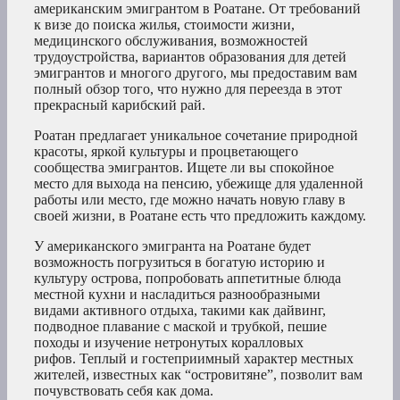
американским эмигрантом в Роатане. От требований
к визе до поиска жилья, стоимости жизни,
медицинского обслуживания, возможностей
трудоустройства, вариантов образования для детей
эмигрантов и многого другого, мы предоставим вам
полный обзор того, что нужно для переезда в этот
прекрасный карибский рай.
Роатан предлагает уникальное сочетание природной
красоты, яркой культуры и процветающего
сообщества эмигрантов. Ищете ли вы спокойное
место для выхода на пенсию, убежище для удаленной
работы или место, где можно начать новую главу в
своей жизни, в Роатане есть что предложить каждому.
У американского эмигранта на Роатане будет
возможность погрузиться в богатую историю и
культуру острова, попробовать аппетитные блюда
местной кухни и насладиться разнообразными
видами активного отдыха, такими как дайвинг,
подводное плавание с маской и трубкой, пешие
походы и изучение нетронутых коралловых
рифов. Теплый и гостеприимный характер местных
жителей, известных как “островитяне”, позволит вам
почувствовать себя как дома.