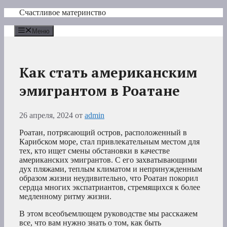
Перейти
Счастливое материнство
к
содержимому
Меню
Как стать американским
эмигрантом в Роатане
26 апреля, 2024
от
admin
Роатан, потрясающий остров, расположенный в
Карибском море, стал привлекательным местом для
тех, кто ищет смены обстановки в качестве
американских эмигрантов. С его захватывающими
дух пляжами, теплым климатом и непринужденным
образом жизни неудивительно, что Роатан покорил
сердца многих экспатриантов, стремящихся к более
медленному ритму жизни.
В этом всеобъемлющем руководстве мы расскажем
все, что вам нужно знать о том, как быть