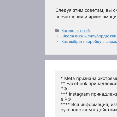
Следуя этим советам, вы 
впечатления и яркие эмоци
Рубрики
Каталог статей
Школа лыж и сноуборда: как
Как выбрать коробку с шара
* Meta признана экстрем
** Facebook принадлежит
РФ
*** Instagram принадлеж
в РФ 
**** Вся информация, из
руководством к действи