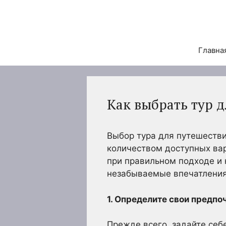
Перейти
к
содержимому
Главна
Как выбрать тур 
Выбор тура для путешестви
количеством доступных вар
при правильном подходе и 
незабываемые впечатления
1. Определите свои предпо
Прежде всего, задайте себ