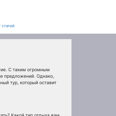
 статей
тие. С таким огромным
ре предложений. Однако,
ный тур, который оставит
хать? Какой тип отдыха вам