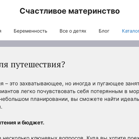
Счастливое материнство
я
Беременность
Все о детях
Блог
Каталог
для путешествия?
я – это захватывающее, но иногда и пугающее заня
иантов легко почувствовать себя потерянным в мо
небольшом планировании, вы сможете найти идеаль
.
чтения и бюджет.
е несколько ключевых вопросов. Куда вы хотите пое