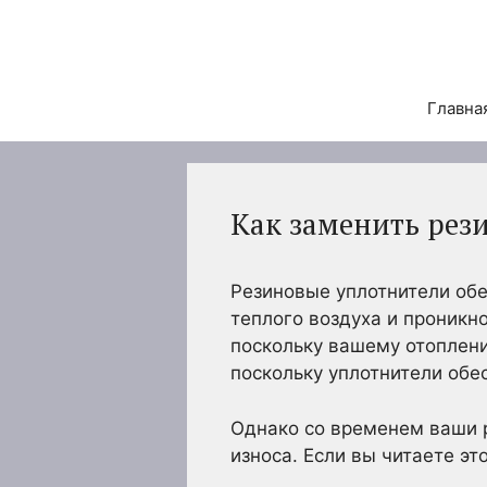
Перейти
к
содержимому
Главна
Как заменить рез
Резиновые уплотнители об
теплого воздуха и проникно
поскольку вашему отоплени
поскольку уплотнители об
Однако со временем ваши р
износа. Если вы читаете эт