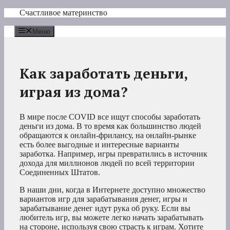
Перейти
Счастливое материнство
к
содержимому
Меню
Как заработать деньги,
играя из дома?
В мире после COVID все ищут способы заработать
деньги из дома. В то время как большинство людей
обращаются к онлайн-фрилансу, на онлайн-рынке
есть более выгодные и интересные варианты
заработка. Например, игры превратились в источник
дохода для миллионов людей по всей территории
Соединенных Штатов.
В наши дни, когда в Интернете доступно множество
вариантов игр для зарабатывания денег, игры и
зарабатывание денег идут рука об руку. Если вы
любитель игр, вы можете легко начать зарабатывать
на стороне, используя свою страсть к играм. Хотите