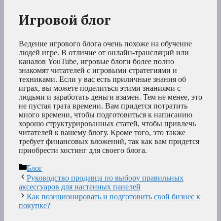
Игровой блог
Ведение игрового блога очень похоже на обучение
людей игре. В отличие от онлайн-трансляций или
каналов YouTube, игровые блоги более полно
знакомят читателей с игровыми стратегиями и
техниками. Если у вас есть приличные знания об
играх, вы можете поделиться этими знаниями с
людьми и заработать деньги взамен. Тем не менее, это
не пустая трата времени. Вам придется потратить
много времени, чтобы подготовиться к написанию
хорошо структурированных статей, чтобы привлечь
читателей к вашему блогу. Кроме того, это также
требует финансовых вложений, так как вам придется
приобрести хостинг для своего блога.
Рубрики
Блог
Руководство продавца по выбору правильных
аксессуаров для настенных панелей
Как позиционировать и подготовить свой бизнес к
покупке?