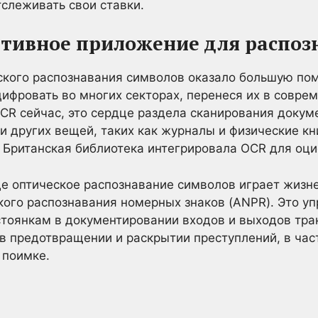
тслеживать свои ставки.
ативное приложение для распоз
ского распознавания символов оказало большую п
цифровать во многих секторах, перенеся их в соврем
CR сейчас, это сердце раздела сканирования доку
и других вещей, таких как журналы и физические кн
. Британская библиотека интегрировала OCR для оци
де оптическое распознавание символов играет жизн
ого распознавания номерных знаков (ANPR). Это уп
тоянкам в документировании входов и выходов тра
в предотвращении и раскрытии преступлений, в час
 поимке.