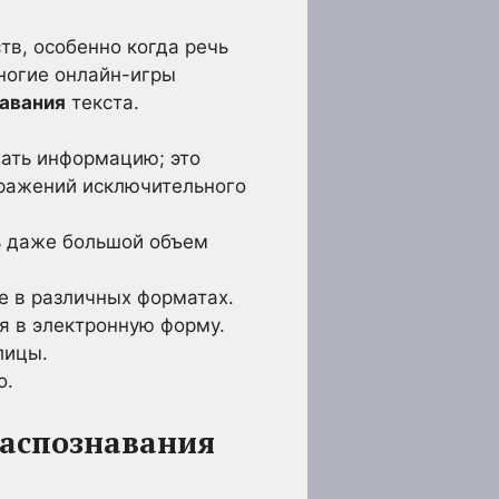
в, особенно когда речь
многие онлайн-игры
авания
текста.
вать информацию; это
бражений исключительного
ь даже большой объем
е в различных форматах.
я в электронную форму.
лицы.
о.
распознавания