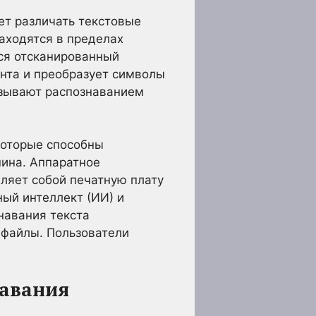
ет различать текстовые
находятся в пределах
ся отсканированный
нта и преобразует символы
называют распознаванием
которые способны
шина. Аппаратное
вляет собой печатную плату
ный интеллект (ИИ) и
навания текста
-файлы. Пользователи
навания