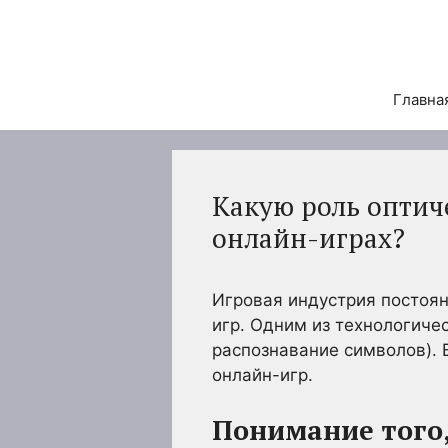
Перейти
к
содержимому
Главна
Какую роль оптиче
онлайн-играх?
Игровая индустрия постоя
игр. Одним из технологиче
распознавание символов). 
онлайн-игр.
Понимание того,