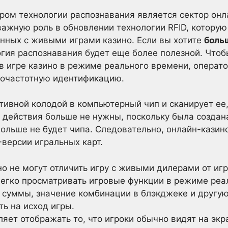
ом технологии распознавания является сектор онл
важную роль в обновлении технологии RFID, которую
анных с живыми играми казино. Если вы хотите
боль
гия распознавания будет еще более полезной. Чтоб
 в игре казино в режиме реального времени, операт
иочастотную идентификацию.
тивной колодой в компьютерный чип и сканирует ее
ы действия больше не нужны, поскольку была создан
больше не будет чипа. Следовательно, онлайн-кази
-версии игральных карт.
о не могут отличить игру с живыми дилерами от иг
легко просматривать игровые функции в режиме реал
 суммы, значение комбинации в блэкджеке и другу
ь на исход игры.
яет отображать то, что игроки обычно видят на эк