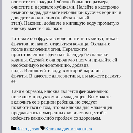
очистите от кожуры 1 яблоко большого размера,
очистите и нарежьте кубиками. Налейте в кастрюлю
немного воды, добавьте небольшой кусочек корицы и
доведите до кипения (необязательный
этап). Наконец, добавьте в кипящую воду промытую
клюкву вместе с яблоком.
Готовьте оба фрукта в воде почти пять минут, пока с
фруктов не начнет отделяться кожица. Охладите
после выключения огня. Переложите
приготовленные фрукты в блендер без палочки
корицы. Сделайте однородную пасту и придайте ей
необходимую консистенцию, добавив
воды. Используйте воду, в которой варились
фрукты. В качестве альтернативы, вы можете размять
ее.
Таким образом, клюква является феноменально
полезным продуктом для младенцев. Вы можете
включить ее в рацион ребенка, но следует
позаботиться о том, чтобы клюква для младенцев
предлагалась в умеренных количествах, чтобы
избежать каких-либо проблем со здоровьем.
Рубрики
Метки
Все о детях
Клюква для младенцев