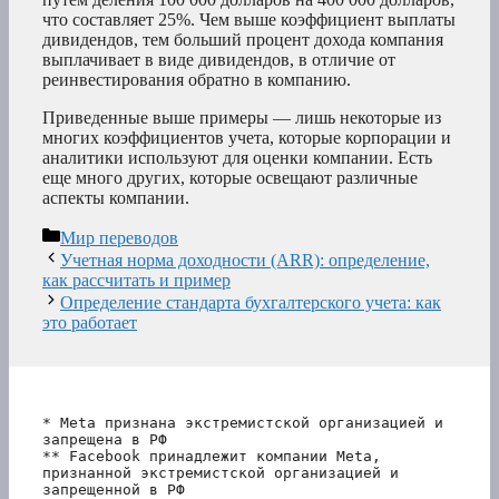
что составляет 25%. Чем выше коэффициент выплаты
дивидендов, тем больший процент дохода компания
выплачивает в виде дивидендов, в отличие от
реинвестирования обратно в компанию.
Приведенные выше примеры — лишь некоторые из
многих коэффициентов учета, которые корпорации и
аналитики используют для оценки компании. Есть
еще много других, которые освещают различные
аспекты компании.
Рубрики
Мир переводов
Учетная норма доходности (ARR): определение,
как рассчитать и пример
Определение стандарта бухгалтерского учета: как
это работает
* Meta признана экстремистской организацией и 
запрещена в РФ
** Facebook принадлежит компании Meta, 
признанной экстремистской организацией и 
запрещенной в РФ