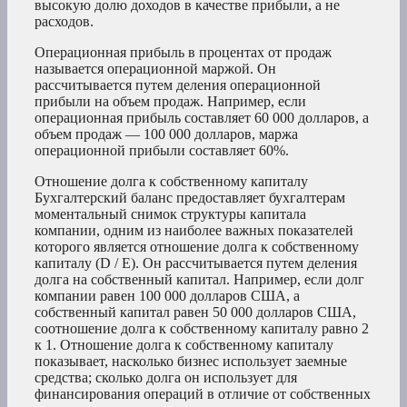
высокую долю доходов в качестве прибыли, а не
расходов.
Операционная прибыль в процентах от продаж
называется операционной маржой. Он
рассчитывается путем деления операционной
прибыли на объем продаж. Например, если
операционная прибыль составляет 60 000 долларов, а
объем продаж — 100 000 долларов, маржа
операционной прибыли составляет 60%.
Отношение долга к собственному капиталу
Бухгалтерский баланс предоставляет бухгалтерам
моментальный снимок структуры капитала
компании, одним из наиболее важных показателей
которого является отношение долга к собственному
капиталу (D / E). Он рассчитывается путем деления
долга на собственный капитал. Например, если долг
компании равен 100 000 долларов США, а
собственный капитал равен 50 000 долларов США,
соотношение долга к собственному капиталу равно 2
к 1. Отношение долга к собственному капиталу
показывает, насколько бизнес использует заемные
средства; сколько долга он использует для
финансирования операций в отличие от собственных