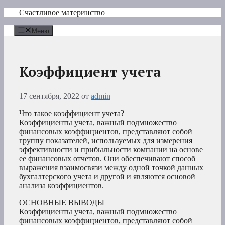
Перейти
Счастливое материнство
к
содержимому
Меню
Коэффициент учета
17 сентября, 2022
от
admin
Что такое коэффициент учета?
Коэффициенты учета, важный подмножество
финансовых коэффициентов, представляют собой
группу показателей, используемых для измерения
эффективности и прибыльности компании на основе
ее финансовых отчетов. Они обеспечивают способ
выражения взаимосвязи между одной точкой данных
бухгалтерского учета и другой и являются основой
анализа коэффициентов.
ОСНОВНЫЕ ВЫВОДЫ
Коэффициенты учета, важный подмножество
финансовых коэффициентов, представляют собой