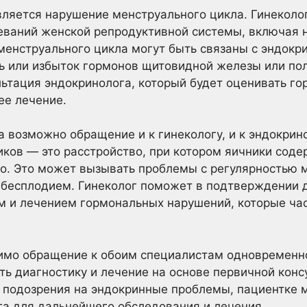
ляется нарушение менструального цикла. Гинеколо
еваний женской репродуктивной системы, включая 
менструального цикла могут быть связаны с эндок
ь или избыток гормонов щитовидной железы или пол
льтация эндокринолога, который будет оценивать г
ее лечение.
а возможно обращение и к гинекологу, и к эндокрино
иков — это расстройство, при котором яичники соде
о. Это может вызывать проблемы с регулярностью м
бесплодием. Гинеколог поможет в подтверждении д
ем и лечением гормональных нарушений, которые ч
имо обращение к обоим специалистам одновременно
ь диагностику и лечение на основе первичной консу
 подозрения на эндокринные проблемы, пациентке 
а для дальнейшего обследования и лечения.