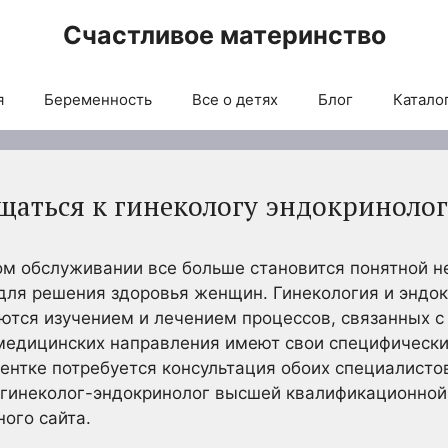
Счастливое материнство
я
Беременность
Все о детях
Блог
Каталог
щаться к гинекологу эндокринолог
м обслуживании все больше становится понятной н
для решения здоровья женщин. Гинекология и эндо
ются изучением и лечением процессов, связанных 
 медицинских направления имеют свои специфически
иентке потребуется консультация обоих специалистов
гинеколог-эндокринолог высшей квалификационной 
ого сайта.