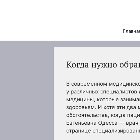
Перейти
к
содержимому
Главна
Когда нужно обра
В современном медицинско
у различных специалистов 
медицины, которые занима
здоровьем. И хотя эти два
обстоятельства, когда пац
Евгеньевна Одесса — врач 
странице специализированн