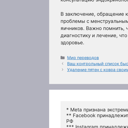
В заключение, обращение к
проблемы с менструальным
яичников. Важно помнить, 
диагностику и лечение, чт
здоровье.
Рубрики
Мир переводов
Ваш контрольный список бы
Удаление пятен с ковра сво
* Meta признана экстрем
** Facebook принадлежит
РФ
*** Instagram принадлеж