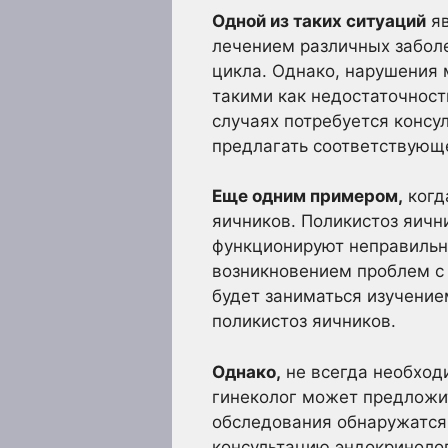
Одной из таких ситуаций
яв
лечением различных забол
цикла. Однако, нарушения 
такими как недостаточност
случаях потребуется консу
предлагать соответствующ
Еще одним примером,
когд
яичников. Поликистоз яичн
функционируют неправильн
возникновением проблем с 
будет заниматься изучени
поликистоз яичников.
Однако,
не всегда необход
гинеколог может предложит
обследования обнаружатся
консультацию эндокринолог