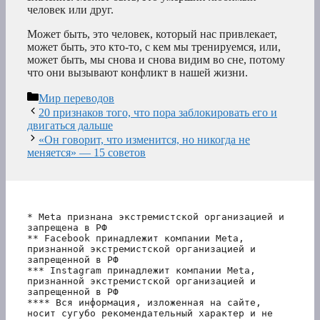
человек или друг.
Может быть, это человек, который нас привлекает,
может быть, это кто-то, с кем мы тренируемся, или,
может быть, мы снова и снова видим во сне, потому
что они вызывают конфликт в нашей жизни.
Рубрики
Мир переводов
20 признаков того, что пора заблокировать его и
двигаться дальше
«Он говорит, что изменится, но никогда не
меняется» — 15 советов
* Meta признана экстремистской организацией и 
запрещена в РФ
** Facebook принадлежит компании Meta, 
признанной экстремистской организацией и 
запрещенной в РФ
*** Instagram принадлежит компании Meta, 
признанной экстремистской организацией и 
запрещенной в РФ 
**** Вся информация, изложенная на сайте, 
носит сугубо рекомендательный характер и не 