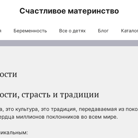
Счастливое материнство
я
Беременность
Все о детях
Блог
Каталог
ности
ости, страсть и традиции
а, это культура, это традиция, передаваемая из поко
сердца миллионов поклонников во всем мире.
никальным: