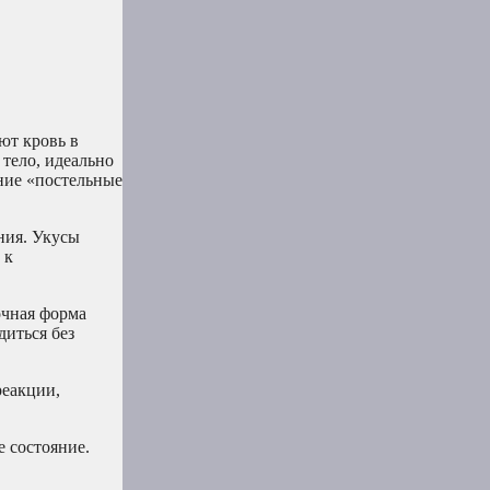
ют кровь в
 тело, идеально
ание «постельные
ния. Укусы
 к
очная форма
диться без
реакции,
е состояние.