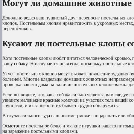
Могут ли домашние животные 
Довольно редко ваш пушистый друг переносит постельных кло
клопов. Постельным клопам нравится жить в укромных местах
переносчиков.
Кусают ли постельные клопы с
Хотя постельные клопы любят питаться человеческой кровью, 
вашу собаку. Это случается не всегда, поскольку постельные к
Укусы постельных клопов могут вызвать появление зудящих оча
болезней. Многие владельцы домашних животных неправомерноп
проверка вашего дома на наличие постельных клопов важна дл
Если вы видите, что ваша собака сильно чешется, вам следует
увидите маленькие красные комочки на участках тела вашей со
группами, и из-за шерсти их бывает трудно обнаружить.
В случае сильного зуда ваш питомец может поцарапать или об
Осмотрите постельное белье и мягкие игрушки вашего питомца
на заражение постельными клопами.