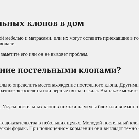
льных клопов в дом
й мебелью и матрасами, или их могут оставить приехавшие в го
твовали.
 заметите его или он не вызовет проблем.
жение постельными клопами?
уально определить местонахождение постельного клопа. Другим
рачные экзоскелеты или черные пятна от кала. Вы также можете
и. Укусы постельных клопов похожи на укусы блох или внезапн
те доказательства в небольших щелях. Молодой постельный кло
ческой формы. При полноценном кормлении они выглядят темно