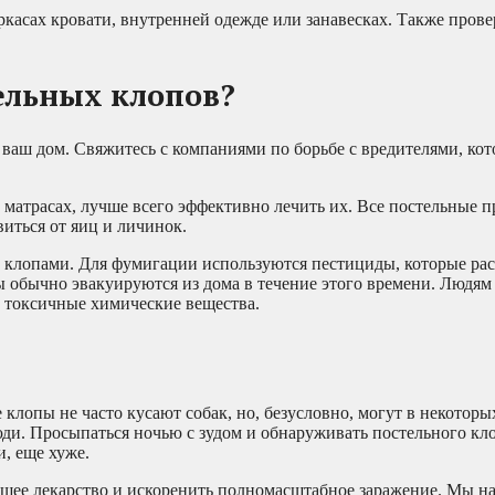
касах кровати, внутренней одежде или занавесках. Также прове
тельных клопов?
 ваш дом. Свяжитесь с компаниями по борьбе с вредителями, ко
 матрасах, лучше всего эффективно лечить их. Все постельные 
виться от яиц и личинок.
 клопами. Для фумигации используются пестициды, которые ра
ы обычно эвакуируются из дома в течение этого времени. Людя
 токсичные химические вещества.
клопы не часто кусают собак, но, безусловно, могут в некоторы
юди. Просыпаться ночью с зудом и обнаруживать постельного кл
и, еще хуже.
йшее лекарство и искоренить полномасштабное заражение. Мы над