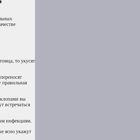
?
ельных
ачестве
томца, то укусят
 переносят
у правильная
и клопами вы
т встречаться
ным инфекциям.
ые ясно укажут