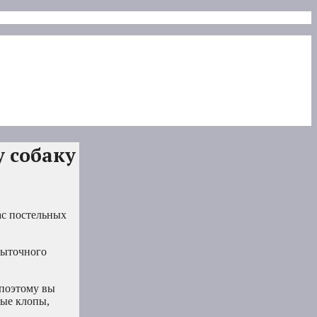
у собаку
ас постельных
быточного
 поэтому вы
ные клопы,