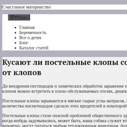
Перейти
Счастливое материнство
к
содержимому
Меню
Главная
Беременность
Все о детях
Блог
Каталог статей
Кусают ли постельные клопы со
от клопов
До внедрения пестицидов и химических обработок заражение 
клопов можно встретить в плохо обслуживаемых отелях, дешев
Постельные клопы зарываются в мягкие сырые углы матрасов, 
количества инсектицидов сделало этих вредителей в некоторой
Постельные клопы стали опасной проблемой общественного зд
когда-нибудь задумывались, может быть, ваша собака служит в
вероятно, могут питаться любым теплокровным животным, боль