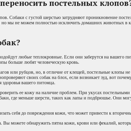
переносить постельных клопов
пов. Собаки с густой шерстью затрудняют проникновение пост
, но мы не можем полностью исключить домашних животных в к
обак?
подойдут любые теплокровные. Если они заберутся на вашего пи
лопы больше любят человеческую кровь.
гов или рубцов, но, в отличие от клещей, постельные клопы не
роверяют своих собак на блох, если возникает зуд, вот почем
я здоровья вашего питомца.
 проверить ее кожу на наличие проблем. При укусах постельным
баки, где меньше шерсти, таких как лапы и подбрюшье. Они могу
лизать себя до повреждения кожи, что может привести к вторич
. Вы можете обнаружить пятна кожи, крови или фекалий, котор