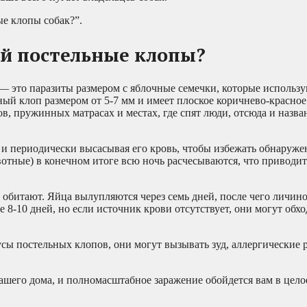
ые клопы собак?”.
ой постельные клопы?
— это паразиты размером с яблочные семечки, которые использу
ый клоп размером от 5-7 мм и имеет плоское коричнево-красное
ов, пружинных матрасах и местах, где спят люди, отсюда и назв
 и периодически высасывая его кровь, чтобы избежать обнаруже
отные) в конечном итоге всю ночь расчесываются, что приводит
 обитают. Яйца вылупляются через семь дней, после чего личин
 8-10 дней, но если источник крови отсутствует, они могут обхо
кусы постельных клопов, они могут вызывать зуд, аллергические 
ашего дома, и полномасштабное заражение обойдется вам в цело