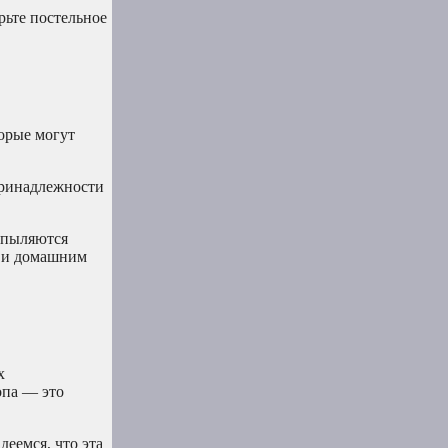
рьте постельное
торые могут
принадлежности
спыляются
м и домашним
х
опа — это
еемся, что эта