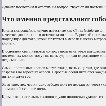
Давайте посмотрим и ответим на вопрос: “Кусают ли постельн
Что именно представляют соб
Клопы-попрошайки, научно известные как
Cimex lectularius L.,
качестве единственного источника питания. Взрослый постельн
подходящее для того, чтобы прятаться в мебели и щелях матрас
клопы».
В основном они питаются ночью, заползая на человека-хозяина
постельных клопов могут вызвать зуд, и люди (и домашние жив
недосыпанию.
Самки постельных клопов могут откладывать яйца там, где они
созревает во взрослых особей. Взрослые особи питаются каждые
питания даже год.
Хотя известно, что ни одно заболевание не передается через у
анемию и бессонные ночи.
Кроме того, постельных клопов трудно полностью удалить из в