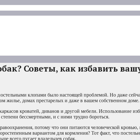
бак? Советы, как избавить ваш
постельными клопами было настоящей проблемой. Но даже сейч
ом жилье, домах престарелых и даже в вашем собственном доме.
каркасов кроватей, диванов и другой мебели. Использование из
 степени бессмертными, и с ними трудно бороться.
равоохранения, потому что они питаются человеческой кровью,
торостепенным вариантом для кормления? Тот факт, что постель
ше всего пугает владельцев собак.