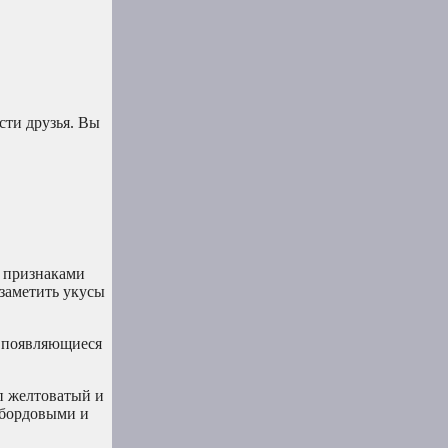
сти друзья. Вы
и признаками
 заметить укусы
о появляющиеся
п желтоватый и
-бордовыми и