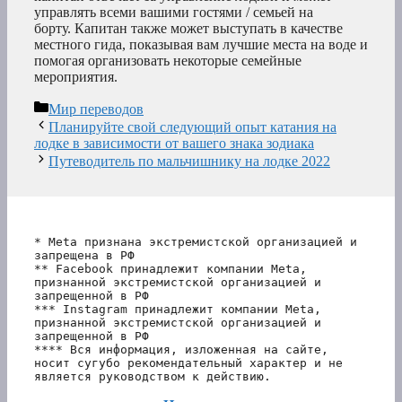
управлять всеми вашими гостями / семьей на
борту. Капитан также может выступать в качестве
местного гида, показывая вам лучшие места на воде и
помогая организовать некоторые семейные
мероприятия.
Рубрики
Мир переводов
Планируйте свой следующий опыт катания на
лодке в зависимости от вашего знака зодиака
Путеводитель по мальчишнику на лодке 2022
* Meta признана экстремистской организацией и 
запрещена в РФ
** Facebook принадлежит компании Meta, 
признанной экстремистской организацией и 
запрещенной в РФ
*** Instagram принадлежит компании Meta, 
признанной экстремистской организацией и 
запрещенной в РФ 
**** Вся информация, изложенная на сайте, 
носит сугубо рекомендательный характер и не 
является руководством к действию.