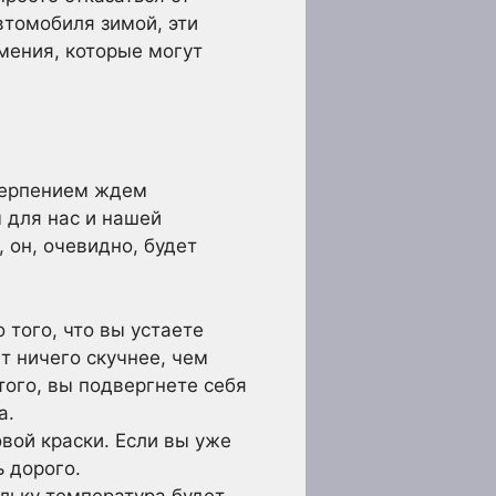
втомобиля зимой, эти
ения, которые могут
етерпением ждем
м для нас и нашей
 он, очевидно, будет
 того, что вы устаете
т ничего скучнее, чем
того, вы подвергнете себя
а.
вой краски. Если вы уже
 дорого.
льку температура будет