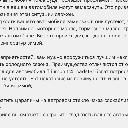
ти в вашем автомобиле могут замерзнуть. Это приве
ранения этой ситуации сложен.
дкости вашего автомобиля замерзают, они густеют, а
тся. Например; моторное масло, тормозное масло, 
м автомобиле. Все это происходит, когда вы подвер
температур зимой.
неприятностей, вам нужно вооружиться лучшим чех
ь холодного сезона. Преимущества отличаются от о
ол для автомобиля Triumph tr4 roadster богат пот
не устоять. Вот некоторые из преимуществ и основ
обиля зимой;
атить царапины на ветровом стекле из-за соскаблив
.
биля вы сможете сохранить гладкость вашего автом