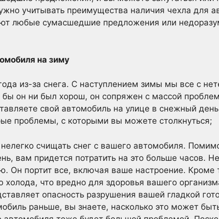
нужно учитывать преимущества наличия чехла для а
ют любые сумасшедшие предложения или недоразум
томобиля на зиму
ода из-за снега. С наступлением зимы мы все с н
к бы он ни был хорош, он сопряжен с массой пробле
тавляете свой автомобиль на улице в снежный день,
рые проблемы, с которыми вы можете столкнуться;
нелегко счищать снег с вашего автомобиля. Помимо
нь, вам придется потратить на это больше часов. Не
ю. Он портит все, включая ваше настроение. Кроме 
 холода, что вредно для здоровья вашего организм
дставляет опасность разрушения вашей гладкой гото
обиль раньше, вы знаете, насколько это может быть
о автомобиля тоже будет большой проблемой. Поско