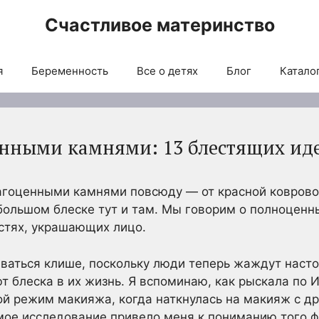
Счастливое материнство
я
Беременность
Все о детях
Блог
Каталог
нными камнями: 13 блестящих ид
рагоценными камнями повсюду — от красной коврово
большом блеске тут и там. Мы говорим о полноцен
стях, украшающих лицо.
ваться клише, поскольку люди теперь жаждут наст
т блеска в их жизнь. Я вспоминаю, как рыскала по И
ой режим макияжа, когда наткнулась на макияж с 
мое исследование привело меня к пониманию того ф