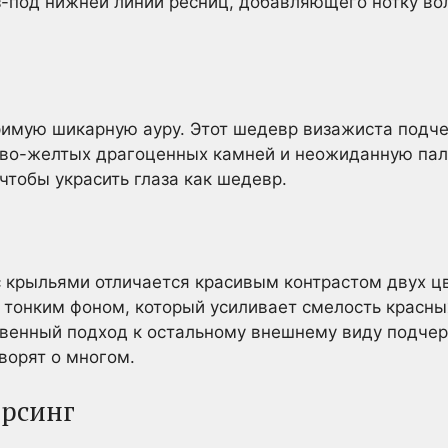
-под нижней линии ресниц, добавляющего нотку в
римую шикарную ауру. Этот шедевр визажиста подч
во-желтых драгоценных камней и неожиданную пали
чтобы украсить глаза как шедевр.
 крыльями отличается красивым контрастом двух ц
 тонким фоном, который усиливает смелость красны
венный подход к остальному внешнему виду подчер
ворят о многом.
ирсинг