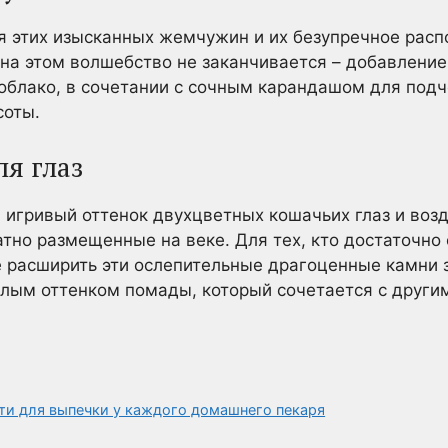
этих изысканных жемчужин и их безупречное рас
 на этом волшебство не заканчивается – добавлени
блако, в сочетании с сочным карандашом для подч
соты.
я глаз
я игривый оттенок двухцветных кошачьих глаз и в
тно размещенные на веке. Для тех, кто достаточно 
 расширить эти ослепительные драгоценные камни 
елым оттенком помады, который сочетается с други
и для выпечки у каждого домашнего пекаря