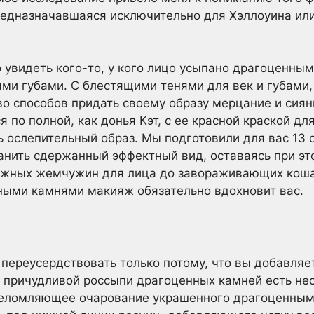
едназначавшаяся исключительно для Хэллоуина или
 увидеть кого-то, у кого лицо усыпано драгоценными
ми губами. С блестящими тенями для век и губами
о способов придать своему образу мерцание и сияние
по полной, как донья Кэт, с ее красной краской для
ь ослепительный образ. Мы подготовили для вас 13 
анить сдержанный эффектный вид, оставаясь при эт
ежных жемчужин для лица до завораживающих коша
ными камнями макияж обязательно вдохновит вас.
 переусердствовать только потому, что вы добавляе
в причудливой россыпи драгоценных камней есть не
шеломляющее очарование украшенного драгоценны