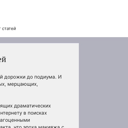
 статей
ей
й дорожки до подиума. И
ных, мерцающих,
оящих драматических
нтернету в поисках
драгоценными
акта, что эпоха макияжа с