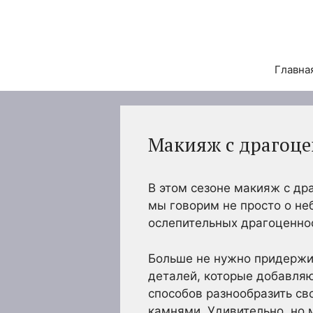
Перейти
к
содержимому
Главна
Макияж с драгоце
В этом сезоне макияж с д
мы говорим не просто о не
ослепительных драгоценно
Больше не нужно придержи
деталей, которые добавляю
способов разнообразить св
камнями. Удивительно, но 