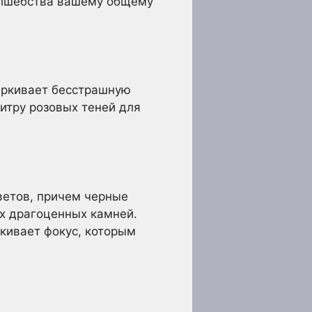
олшебства вашему общему
еркивает бесстрашную
тру розовых теней для
ветов, причем черные
х драгоценных камней.
кивает фокус, которым