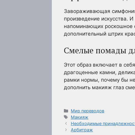
Завораживающая симфония 
произведение искусства. И
напоминающих роскошное о
дополнительный штрих кра
Смелые помады дл
Этот образ включает в себ
драгоценные камни, делика
рамки нормы, почему бы не
дополнить макияж глаз см
Рубрики
Мир переводов
Метки
Макияж
Необходимые принадлежност
Арбитраж