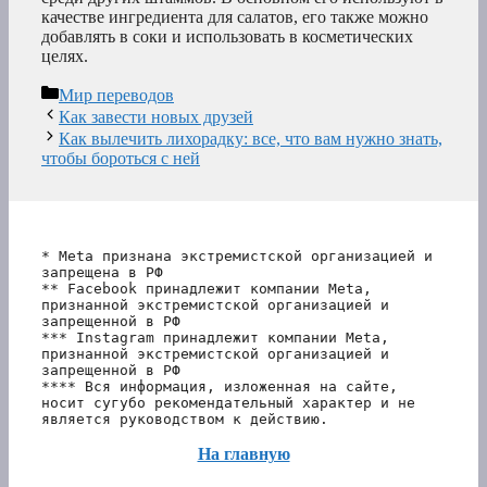
качестве ингредиента для салатов, его также можно
добавлять в соки и использовать в косметических
целях.
Рубрики
Мир переводов
Как завести новых друзей
Как вылечить лихорадку: все, что вам нужно знать,
чтобы бороться с ней
* Meta признана экстремистской организацией и 
запрещена в РФ
** Facebook принадлежит компании Meta, 
признанной экстремистской организацией и 
запрещенной в РФ
*** Instagram принадлежит компании Meta, 
признанной экстремистской организацией и 
запрещенной в РФ 
**** Вся информация, изложенная на сайте, 
носит сугубо рекомендательный характер и не 
является руководством к действию.
На главную