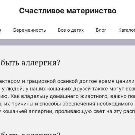
Счастливое материнство
я
Беременность
Все о детях
Блог
Каталог
 быть аллергия?
актером и грациозной осанкой долгое время ценил
и у людей, у наших кошачьих друзей также могут во
ию. Как владельцу домашнего животного, важно по
, их причины и способы обеспечения необходимого у
у кошачьей аллергии, проливающую свет на эту рас