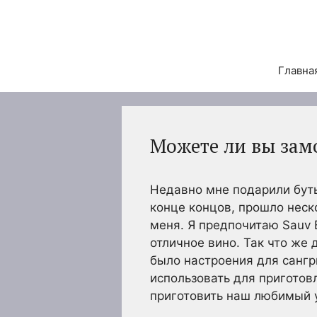
Перейти
к
содержимому
Главна
Можете ли вы зам
Недавно мне подарили буты
конце концов, прошло неск
меня. Я предпочитаю Sauv B
отличное вино. Так что же 
было настроения для сангр
использовать для приготовл
приготовить наш любимый у