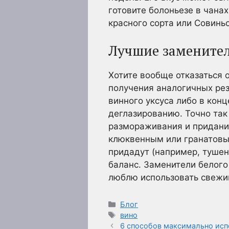
готовите болоньезе в чанах
красного сорта или Совиньо
Лучшие заменител
Хотите вообще отказаться о
получения аналогичных рез
винного уксуса либо в конц
деглазированию. Точно так
размораживания и придания
клюквенным или гранатовым
придадут (например, тушен
баланс. Заменители белого
люблю использовать свежий
Рубрики
Блог
Метки
вино
6 способов максимально исп