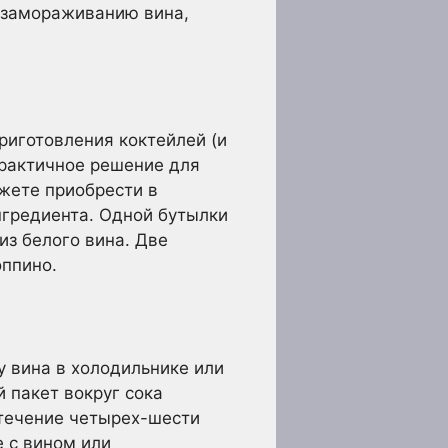
к замораживанию вина,
риготовления коктейлей (и
практичное решение для
жете приобрести в
нгредиента. Одной бутылки
из белого вина. Две
оппино.
 вина в холодильнике или
й пакет вокруг сока
 течение четырех-шести
е с вином или