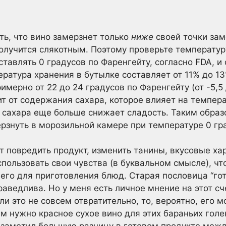
ть, что вино замерзнет только
ниже
своей точки зам
получится слякотным. Поэтому проверьте температу
тавлять 0 градусов по Фаренгейту, согласно FDA, и
ратура хранения в бутылке составляет от 11% до 13
мерно от 22 до 24 градусов по Фаренгейту (от -5,5 
ит от содержания сахара, которое влияет на темпера
сахара еще больше снижает сладость. Таким образо
рзнуть в морозильной камере при температуре 0 гра
 повредить продукт, изменить танины, вкусовые ха
спользовать свои чувства (в буквальном смысле), ч
его для приготовления блюд. Старая пословица “гот
раведлива. Но у меня есть личное мнение на этот сч
и это не совсем отвратительно, то, вероятно, его м
вам нужно красное сухое вино для этих бараньих гол