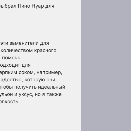
 выбрал Пино Нуар для
 эти заменители для
 количеством красного
ы помочь
подходит для
ерпким соком, например,
ладостью, которую они
чтобы получить идеальный
льон и уксус, но я также
рпкость.