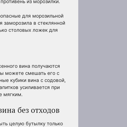
противень из морозилки.
зопасные для морозильной
я заморозила в стеклянной
лько столовых ложек для
женного вина получаются
вы можете смешать его с
ые кубики вина с содовой,
напитков усиливается при
е мягким.
вина без отходов
рыть целую бутылку только