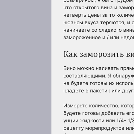
розмарином, я бы с трудом
что открытого вина и замо
четверть цены за то колич
нюансы вкуса теряются, и о
начинаете со сладкого вина
замороженное и / или недо
Как заморозить в
Вино можно наливать прямо
составляющими. Я обнаружи
не будете готовы их испол
кладете в пакетик или дру
Измерьте количество, кото
будете готовы добавить ег
унции жидкости или 1/4- 1/
рецепту морепродуктов ил