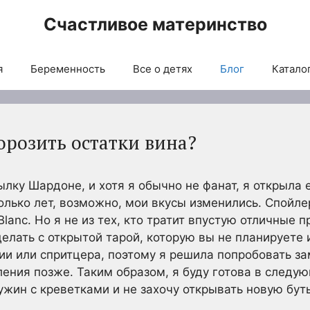
Счастливое материнство
я
Беременность
Все о детях
Блог
Каталог
орозить остатки вина?
лку Шардоне, и хотя я обычно не фанат, я открыла е
олько лет, возможно, мои вкусы изменились. Спойлер
lanc. Но я не из тех, кто тратит впустую отличные 
делать с открытой тарой, которую вы не планируете 
ии или спритцера, поэтому я решила попробовать за
ения позже. Таким образом, я буду готова в следую
жин с креветками и не захочу открывать новую бут