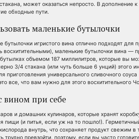
лстакана, может оказаться непросто. В дополнение 
гие обходные пути.
ьзовать маленькие бутылочки
ие бутылочки игристого вина отлично подходят для п
ть восхитительными), маленькие бутылочки вина — 
 бутылках объемом 187 миллилитров, которые вы мо
ерно 3/4 стакана (или чуть больше 6 унций) этого и
ля приготовления универсального сливочного соуса 
то все, что вам нужно для этого восхитительного Ч
с вином при себе
ров и домашних кулинаров, которые хранят коробку
 пищи (и питья, если уж на то пошло!). Герметичны
ислорода внутрь, что сохраняет продукт свежим в
ь трудно превзойти, поэтому, если вы часто готовит