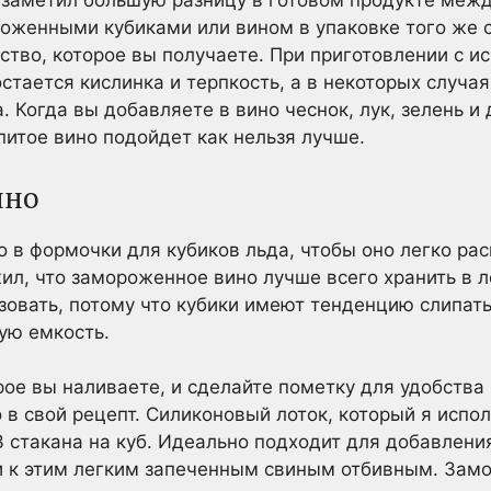
 заметил большую разницу в готовом продукте меж
роженными кубиками или вином в упаковке того же с
ество, которое вы получаете. При приготовлении с 
стается кислинка и терпкость, а в некоторых случая
. Когда вы добавляете в вино чеснок, лук, зелень и
питое вино подойдет как нельзя лучше.
ино
 в формочки для кубиков льда, чтобы оно легко ра
л, что замороженное вино лучше всего хранить в ло
ьзовать, потому что кубики имеют тенденцию слипать
гую емкость.
рое вы наливаете, и сделайте пометку для удобства 
о в свой рецепт. Силиконовый лоток, который я испо
3 стакана на куб. Идеально подходит для добавления
и к этим легким запеченным свиным отбивным. Зам