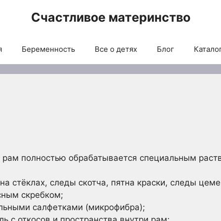
Счастливое материнство
я
Беременность
Все о детях
Блог
Каталог
и рам полностью обрабатывается специальным рас
на стёклах, следы скотча, пятна краски, следы цем
сным скребком;
льными салфетками (микрофибра);
ль с откосов и пространства внутри рам;