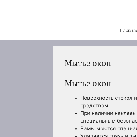
Перейти
к
содержимому
Главна
Мытье окон
Мытье окон
Поверхность стекол 
средством;
При наличии наклеек 
специальным безопа
Рамы моются специа
Удаляется грязь и пы