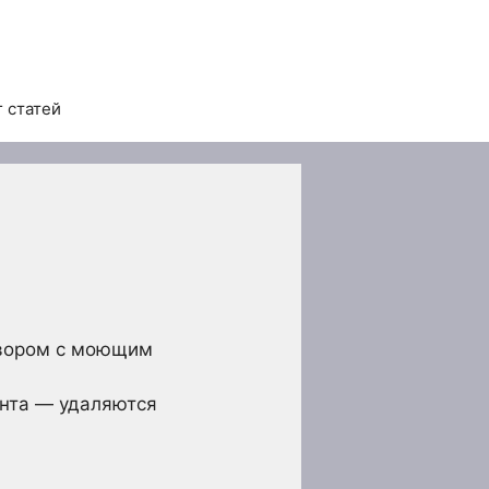
 статей
твором с моющим
ента — удаляются