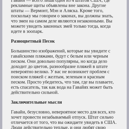
Гавайи — всего лишь один из 4 штатов США, где
рекламные щиты объявлены вне закона. Другие
штаты — Вермонт, Мэн и Аляска. Кроме того,
поскольку мы говорим о законах, вы должны знать,
что змеи на самом деле являются незаконными. Вы
можете увидеть законных змей только тогда, когда
идете в зоопарк.
Разноцветный Песок
Большинство изображений, которые вы увидите с
гавайскими пляжами, будут с белым или черным
песком. Они довольно популярны, но когда дело
доходит до цветов, разнообразие пляжей в штате
невероятно велико. У вас не возникнет проблем с
поиском пляжей с желтым, зеленым и красным
песком. Просто убедитесь, что там, где вы плаваете,
есть спасатель, так как вода на Гавайях может быть
действительно сильной.
Заключительные мысли
Гавайи, безусловно, невероятное место для всех, кто
хочет провести незабываемый отпуск. Штат сильно
отличается от того, что вы ожидаете увидеть в США.
Люди действительно теплые, и они любят свою