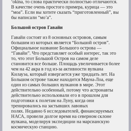
‘okina, то слова практически полностью отличаются.
В качестве очень простого примера, курица — это
“моа”. Если вы хотите сказать “приготовленный”, вы
бы написали “мо’а”.
Большой остров Гавайи
Гавайи состоят из 8 основных островов, самым
большим из которых является “Большой остров”.
Официальное название Большого острова —
“Гавайи”. Что представляет особый интерес, так это
то, что этот Большой Остров на самом деле
становится все больше. Площадь увеличивается более
чем на 42 акра в год из-за активности вулкана
Килауэа, который извергается уже тридцать лет. На
Большом острове также находится Мауна-Лоа, еще
один из самых больших вулканов в мире. Этот
действительно особенный, потому что астронавты
действительно использовали его в прошлом для
подготовки к полетам на Луну, когда они
тренировались на застывших лавовых
полях. Недавно 6 исследователей, финансируемых
НАСА, провели долгое время на северном склоне
вулкана, моделируя экспедиции на марсианскую
космическую станцию.