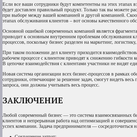
Если все ваши сотрудники будут компетентны на этих этапах вз
будет доставлен правильный продукт. Только так вы можете ра
при выборе между вашей компанией и другой компанией. Скоо
этапах обслуживания клиентов – вот основы качественного об
Основной ошибкой современных компаний является фрагментац
приводит к основным внутренним проблемам обслуживания кли
процессов, поскольку бизнес разделен на маркетинг, логистику,
При таком положении дел клиенту приходится взаимодействов
рабочем процессе с клиентом приводят к снижению гибкости к
В цепочке взаимодействия с клиентами участники не видят еди
Новая система организации всех бизнес-процессов в рамках об
сотрудники, отвечающие за решение задач, смогут видеть весь
запроса, они должны учитывать весь процесс.
ЗАКЛЮЧЕНИЕ
Любой современный бизнес — это система взаимосвязанных б
клиентов и непрерывная работа над оптимизацией и соверше
успех компании. Задача предпринимателя — сосредоточиться н
Сокращение затрат;