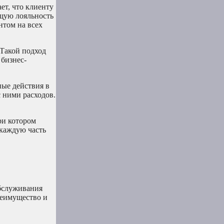
ет, что клиенту
ущую лояльность
нтом на всех
 Такой подход
бизнес-
ные действия в
 ними расходов.
ри котором
 каждую часть
обслуживания
реимущество и