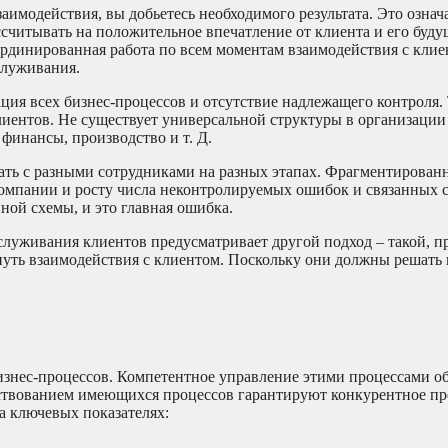
аимодействия, вы добьетесь необходимого результата. Это означа
ссчитывать на положительное впечатление от клиента и его буд
рдинированная работа по всем моментам взаимодействия с клие
служивания.
ия всех бизнес-процессов и отсутствие надлежащего контроля.
ентов. Не существует универсальной структуры в организации 
 финансы, производство и т. Д.
ать с разными сотрудниками на разных этапах. Фрагментирован
омпании и росту числа неконтролируемых ошибок и связанных с
ной схемы, и это главная ошибка.
служивания клиентов предусматривает другой подход – такой, п
 путь взаимодействия с клиентом. Поскольку они должны решать
изнес-процессов. Компетентное управление этими процессами 
нствованием имеющихся процессов гарантируют конкурентное п
а ключевых показателях: