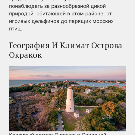
понаблюдать за разнообразной дикой
природой, обитающей в этом районе, от
игривых дельфинов до парящих морских
птиц.
География И Климат Острова
Окракок
Красивый остров Окракок в Северной