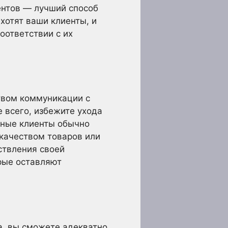
ентов — лучший способ
хотят ваши клиенты, и
оответствии с их
твом коммуникации с
е всего, избежите ухода
ьные клиенты обычно
 качеством товаров или
ствления своей
орые оставляют
а, вы сможете адекватно