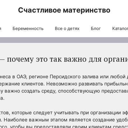
Счастливое материнство
я
Беременность
Все о детях
Блог
Каталог
— почему это так важно для орган
еса в ОАЭ, регионе Персидского залива или любой 
держание клиентов. Невозможно развивать прибыльн
му важно создать среду, способствующую предостав
а.
тов, которые следует учитывать при организации э
и. Наиболее важным этапом является создание удоб
ого, чтобы вы предоставляли своим клиентам средст