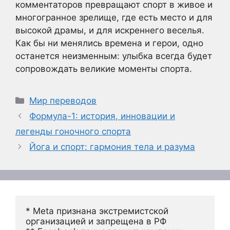
комментаторов превращают спорт в живое и
многогранное зрелище, где есть место и для
высокой драмы, и для искреннего веселья.
Как бы ни менялись времена и герои, одно
останется неизменным: улыбка всегда будет
сопровождать великие моменты спорта.
Рубрики
Мир переводов
Формула-1: история, инновации и
легенды гоночного спорта
Йога и спорт: гармония тела и разума
* Meta признана экстремистской 
организацией и запрещена в РФ