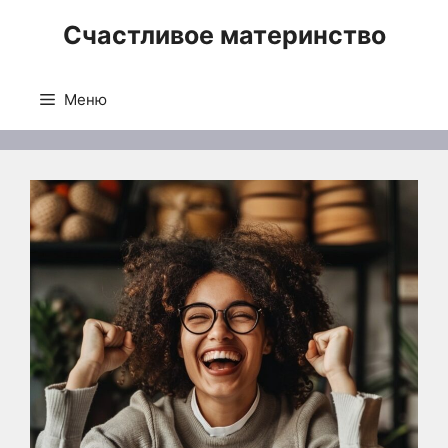
Перейти
Счастливое материнство
к
содержимому
Меню