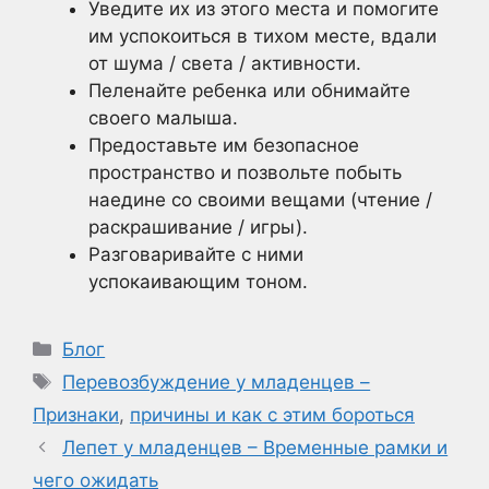
Уведите их из этого места и помогите
им успокоиться в тихом месте, вдали
от шума / света / активности.
Пеленайте ребенка или обнимайте
своего малыша.
Предоставьте им безопасное
пространство и позвольте побыть
наедине со своими вещами (чтение /
раскрашивание / игры).
Разговаривайте с ними
успокаивающим тоном.
Рубрики
Блог
Метки
Перевозбуждение у младенцев –
Признаки
,
причины и как с этим бороться
Лепет у младенцев – Временные рамки и
чего ожидать