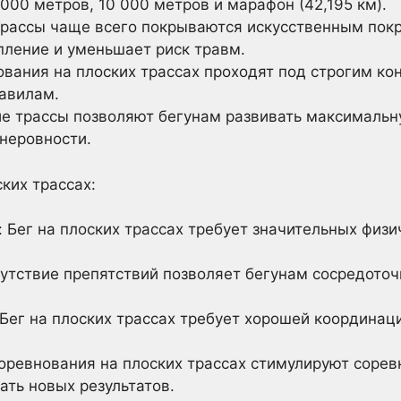
000 метров, 10 000 метров и марафон (42,195 км).
рассы чаще всего покрываются искусственным покр
пление и уменьшает риск травм.
ования на плоских трассах проходят под строгим ко
авилам.
ие трассы позволяют бегунам развивать максимальну
 неровности.
ких трассах:
 Бег на плоских трассах требует значительных физи
утствие препятствий позволяет бегунам сосредоточи
Бег на плоских трассах требует хорошей координац
оревнования на плоских трассах стимулируют сорев
ать новых результатов.