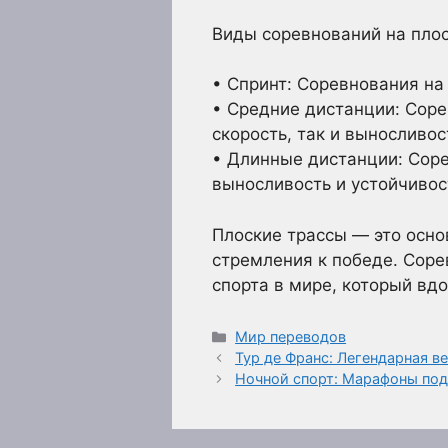
Виды соревнований на плос
• Спринт: Соревнования на 
• Средние дистанции: Соре
скорость, так и выносливос
• Длинные дистанции: Соре
выносливость и устойчивост
Плоские трассы — это осно
стремления к победе. Соре
спорта в мире, который вд
Рубрики
Мир переводов
Тур де Франс: Легендарная в
Ночной спорт: Марафоны под