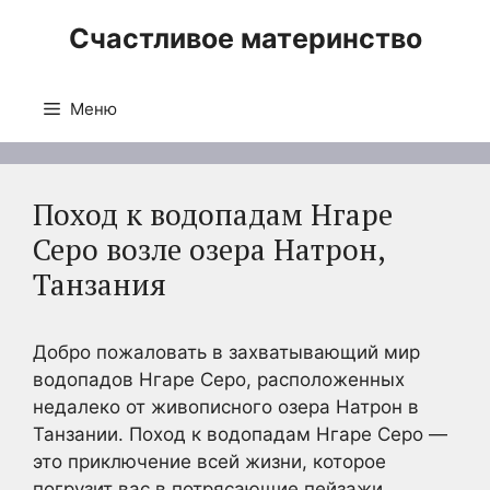
Перейти
Счастливое материнство
к
содержимому
Меню
Поход к водопадам Нгаре
Серо возле озера Натрон,
Танзания
Добро пожаловать в захватывающий мир
водопадов Нгаре Серо, расположенных
недалеко от живописного озера Натрон в
Танзании. Поход к водопадам Нгаре Серо —
это приключение всей жизни, которое
погрузит вас в потрясающие пейзажи,