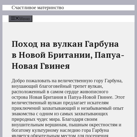
Перейти
Счастливое материнство
к
содержимому
Меню
Поход на вулкан Гарбуна
в Новой Британии, Папуа-
Новая Гвинея
Добро пожаловать на величественную гору Гарбуна,
внушающий благоговейный трепет вулкан,
расположенный в самом сердце живописного
острова Новая Британия в Папуа-Новой Гвинее. Этот
величественный вулкан предлагает искателям
приключений захватывающий и незабываемый опыт
знакомства с одним из самых захватывающих
природных чудес мира. Благодаря своим
внушительным вершинам, пышным окрестностям и
богатому культурному наследию гора Гарбуна
является обязательным местом для посещения