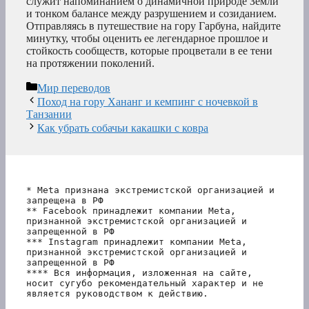
служит напоминанием о динамичной природе Земли
и тонком балансе между разрушением и созиданием.
Отправляясь в путешествие на гору Гарбуна, найдите
минутку, чтобы оценить ее легендарное прошлое и
стойкость сообществ, которые процветали в ее тени
на протяжении поколений.
Рубрики
Мир переводов
Поход на гору Хананг и кемпинг с ночевкой в
Танзании
Как убрать собачьи какашки с ковра
* Meta признана экстремистской организацией и 
запрещена в РФ
** Facebook принадлежит компании Meta, 
признанной экстремистской организацией и 
запрещенной в РФ
*** Instagram принадлежит компании Meta, 
признанной экстремистской организацией и 
запрещенной в РФ 
**** Вся информация, изложенная на сайте, 
носит сугубо рекомендательный характер и не 
является руководством к действию.