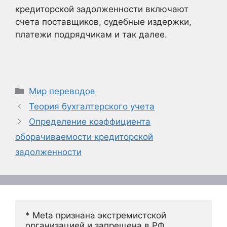
кредиторской задолженности включают
счета поставщиков, судебные издержки,
платежи подрядчикам и так далее.
Рубрики
Мир переводов
Теория бухгалтерского учета
Определение коэффициента
оборачиваемости кредиторской
задолженности
* Meta признана экстремистской 
организацией и запрещена в РФ