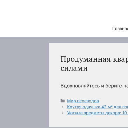
Перейти
к
содержимому
Главна
Продуманная квар
силами
Вдохновляйтесь и берите 
Рубрики
Мир переводов
Крутая однушка 42 м² для п
Уютные предметы декора: 10