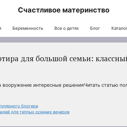
Счастливое материнство
я
Беременность
Все о детях
Блог
Каталог
тира для большой семьи: классны
на вооружение интересные решенияЧитать статью п
опулярного блогера
 идей для теплых осенних вечеров