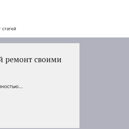
 статей
й ремонт своими
олностью…