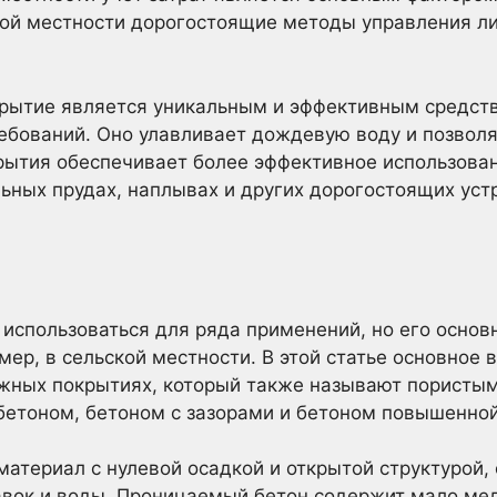
ской местности дорогостоящие методы управления 
рытие является уникальным и эффективным средст
ебований. Оно улавливает дождевую воду и позволя
рытия обеспечивает более эффективное использован
ьных прудах, наплывах и других дорогостоящих уст
использоваться для ряда применений, но его основ
ер, в сельской местности. В этой статье основное 
жных покрытиях, который также называют пористы
бетоном, бетоном с зазорами и бетоном повышенной
атериал с нулевой осадкой и открытой структурой,
авок и воды. Проницаемый бетон содержит мало мел