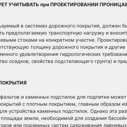
УЕТ УЧИТЫВАТЬ при ПРОЕКТИРОВАНИИ ПРОНИЦА
ьзуемый в системах дорожного покрытия, должен б
ть предполагаемую транспортную нагрузку и вносит
невыми стоками на конкретном участке. Проектиро
ветствующую толщину дорожного покрытия и другие 
енного удовлетворения гидрологических требовани
тво осадков, свойства подстилающего грунта) и пр
ПОКРЫТИЯ
фальтов и каменных подстилок для подпитки может
покрытий с плотным покрытием, главным образом из
ля устройства каменных подстилок. Однако эта раз
 площади земли, необходимой для создания бассей
токов или подземных систем сдерживания ливневых 