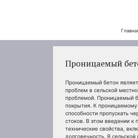
Перейти
к
содержимому
Главна
Проницаемый бето
Проницаемый бетон являетс
проблем в сельской местно
проблемой. Проницаемый бе
покрытия. К проницаемому 
способности пропускать че
стоков. В этом введении к
технические свойства, вкл
долговечность. В сельской