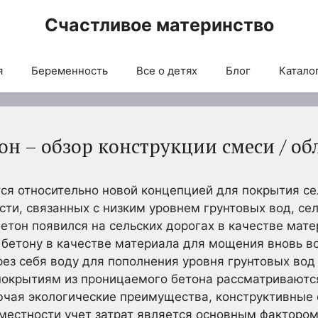
Счастливое материнство
я
Беременность
Все о детях
Блог
Каталог
н – обзор конструкции смеси / о
я относительно новой концепцией для покрытия сел
сти, связанных с низким уровнем грунтовых вод, се
тон появился на сельских дорогах в качестве мат
бетону в качестве материала для мощения вновь воз
рез себя воду для пополнения уровня грунтовых во
 покрытиям из проницаемого бетона рассматриваютс
ючая экологические преимущества, конструктивные 
 местности учет затрат является основным факторо