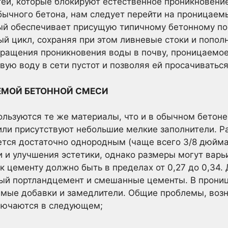
й, которые блокируют естественное проникновение
 обычного бетона, нам следует перейти на проницаем
рый обеспечивает присущую типичному бетонному п
ый цикл, сохраняя при этом ливневые стоки и попо
вращения проникновения воды в почву, проницаемое
вую воду в сети пустот и позволяя ей просачиватьс
ЕМОЙ БЕТОННОЙ СМЕСИ
льзуются те же материалы, что и в обычном бетоне,
или присутствуют небольшие мелкие заполнители. Р
ется достаточно однородным (чаще всего 3/8 дюйм
 и улучшения эстетики, однако размеры могут варь
 цементу должно быть в пределах от 0,27 до 0,34.
ый портландцемент и смешанные цементы. В прони
имые добавки и замедлители. Общие проблемы, воз
лючаются в следующем;