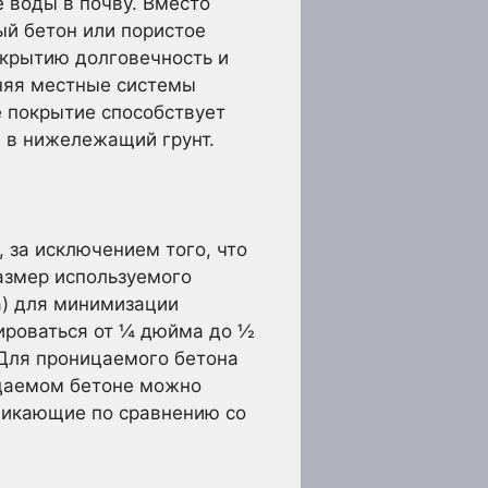
 воды в почву. Вместо
ый бетон или пористое
окрытию долговечность и
лняя местные системы
 покрытие способствует
я в нижележащий грунт.
 за исключением того, что
азмер используемого
а) для минимизации
ироваться от ¼ дюйма до ½
 Для проницаемого бетона
цаемом бетоне можно
никающие по сравнению со