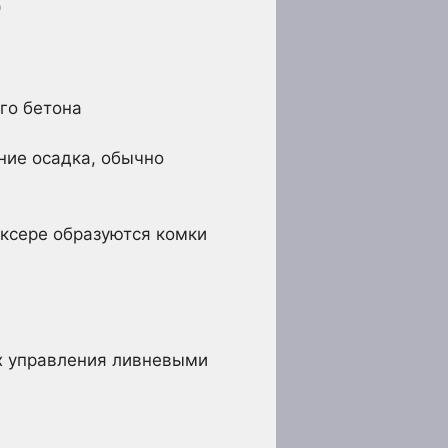
)
ого бетона
ние осадка, обычно
иксере образуются комки
ах управления ливневыми