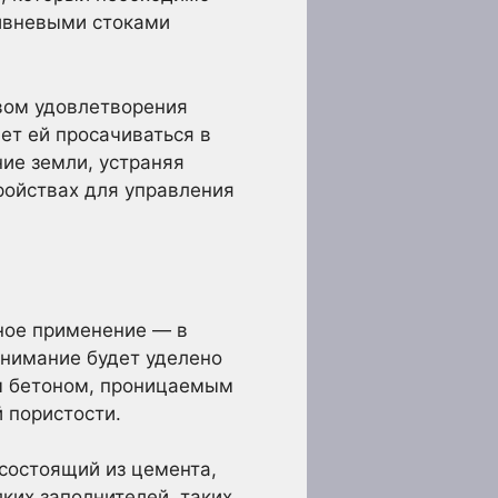
ливневыми стоками
вом удовлетворения
ет ей просачиваться в
ие земли, устраняя
ройствах для управления
ное применение — в
внимание будет уделено
м бетоном, проницаемым
 пористости.
 состоящий из цемента,
ких заполнителей, таких