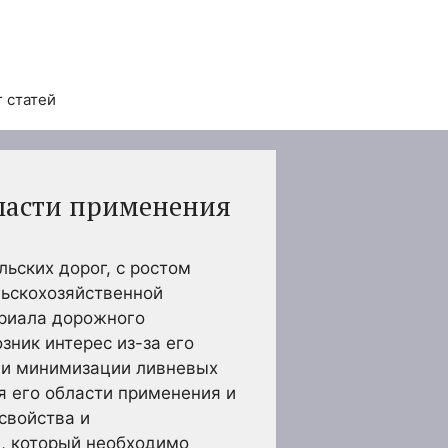
 статей
бласти применения
ьских дорог, с ростом
льскохозяйственной
ериала дорожного
ник интерес из-за его
д и минимизации ливневых
я его области применения и
свойства и
м, который необходимо