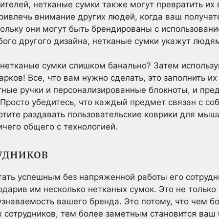
телей, нетканые сумки также могут превратить их 
привлечь внимание других людей, когда ваш получат
кольку они могут быть брендированы с использован
бого другого дизайна, нетканые сумки укажут людям
 нетканые сумки слишком банально? Затем использу
арков! Все, что вам нужно сделать, это заполнить 
тные ручки и персонализированные блокноты, и пред
 Просто убедитесь, что каждый предмет связан с с
хотите раздавать пользовательские коврики для мы
ичего общего с технологией.
удников
тать успешным без напряженной работы его сотруд
подарив им несколько нетканых сумок. Это не тольк
 узнаваемость вашего бренда. Это потому, что чем 
 сотрудников, тем более заметным становится ваш