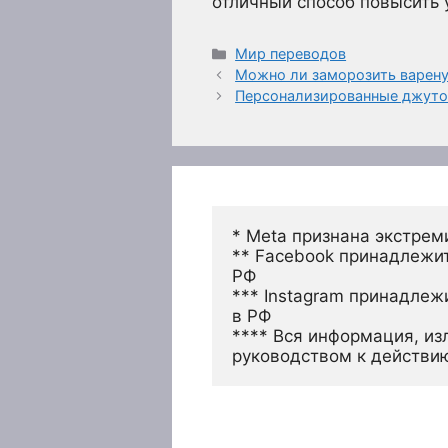
отличный способ повысить 
Рубрики
Мир переводов
Можно ли заморозить варену
Персонализированные джутов
* Meta признана экстрем
** Facebook принадлежит
РФ
*** Instagram принадлеж
в РФ 
**** Вся информация, из
руководством к действи