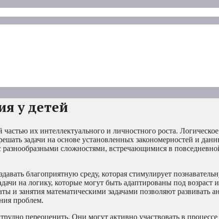
я у детей
й частью их интеллектуального и личностного роста. Логическ
решать задачи на основе установленных закономерностей и дан
с разнообразными сложностями, встречающимися в повседневно
давать благоприятную среду, которая стимулирует познаватель
дачи на логику, которые могут быть адаптированы под возраст и
аты и занятия математическими задачами позволяют развивать а
ния проблем.
трудно переоценить. Они могут активно участвовать в процессе