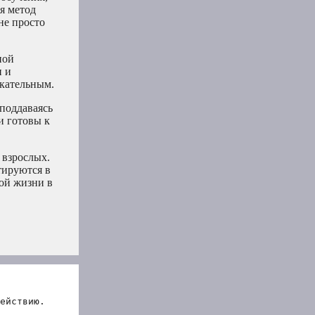
я метод
не просто
ной
и и
екательным.
поддаваясь
и готовы к
 взрослых.
тируются в
ой жизни в
ействию.