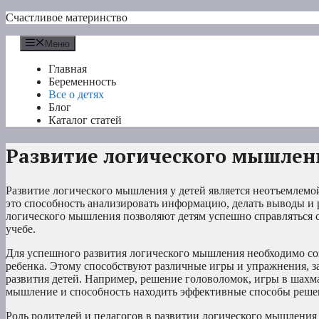
Перейти
Счастливое материнство
к
содержимому
Меню
Главная
Беременность
Все о детях
Блог
Каталог статей
Развитие логического мышлени
Развитие логического мышления у детей является неотъемлемо
это способность анализировать информацию, делать выводы и 
логического мышления позволяют детям успешно справляться 
учебе.
Для успешного развития логического мышления необходимо соз
ребенка. Этому способствуют различные игры и упражнения, за
развития детей. Например, решение головоломок, игры в шахм
мышление и способность находить эффективные способы реше
Роль родителей и педагогов в развитии логического мышления 