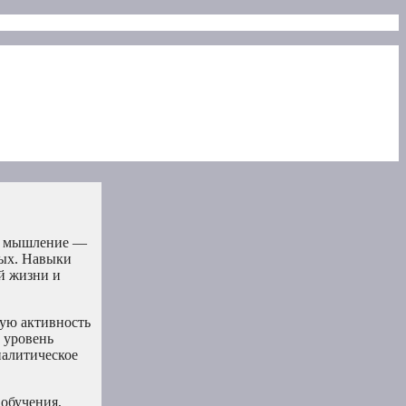
ое мышление —
ных. Навыки
й жизни и
ную активность
 уровень
налитическое
 обучения,