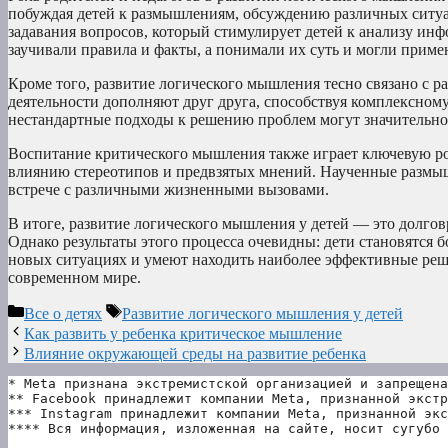
побуждая детей к размышлениям, обсуждению различных ситуа
задавания вопросов, который стимулирует детей к анализу ин
заучивали правила и факты, а понимали их суть и могли примен
Кроме того, развитие логического мышления тесно связано с р
деятельности дополняют друг друга, способствуя комплексно
нестандартные подходы к решению проблем могут значительно 
Воспитание критического мышления также играет ключевую ро
влиянию стереотипов и предвзятых мнений. Наученные размышл
встрече с различными жизненными вызовами.
В итоге, развитие логического мышления у детей — это долго
Однако результаты этого процесса очевидны: дети становятся 
новых ситуациях и умеют находить наиболее эффективные реш
современном мире.
Рубрики
Метки
Все о детях
Развитие логического мышления у детей
Как развить у ребенка критическое мышление
Влияние окружающей среды на развитие ребенка
* Meta признана экстремистской организацией и запрещена
** Facebook принадлежит компании Meta, признанной экстр
*** Instagram принадлежит компании Meta, признанной экс
**** Вся информация, изложенная на сайте, носит сугубо 