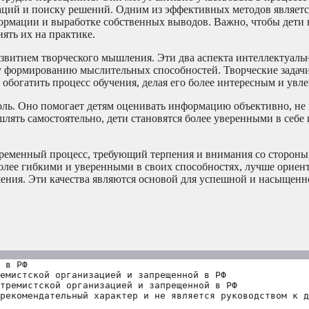
ций и поиску решений. Одним из эффективных методов являетс
формации и выработке собственных выводов. Важно, чтобы дети 
ять их на практике.
азвитием творческого мышления. Эти два аспекта интеллектуаль
му формированию мыслительных способностей. Творческие задач
обогатить процесс обучения, делая его более интересным и увл
ль. Оно помогает детям оценивать информацию объективно, не 
ять самостоятельно, дети становятся более уверенными в себе 
временный процесс, требующий терпения и внимания со стороны
более гибкими и уверенными в своих способностях, лучше ориен
ения. Эти качества являются основой для успешной и насыщенн
 в РФ
емистской организацией и запрещенной в РФ
тремистской организацией и запрещенной в РФ 
рекомендательный характер и не является руководством к д