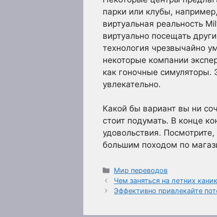
парки или клубы, например,
виртуальная реальность Mi
виртуально посещать други
технология чрезвычайно умн
некоторые компании экспер
как гоночные симуляторы. Э
увлекательно.
Какой бы вариант вы ни со
стоит подумать. В конце к
удовольствия. Посмотрите,
большим походом по магазин
Рубрики
Мир переводов
Чем заняться на летних кани
Эффективно привлекайте по