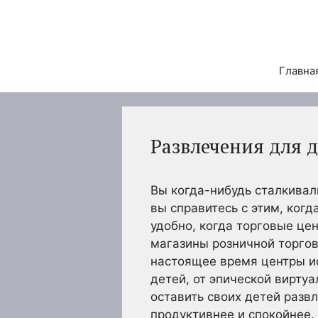
Перейти
к
содержимому
Главна
Развлечения для д
Вы когда-нибудь сталкивал
вы справитесь с этим, когд
удобно, когда торговые це
магазины розничной торгов
настоящее время центры ис
детей, от эпической виртуа
оставить своих детей разв
продуктивнее и спокойнее.