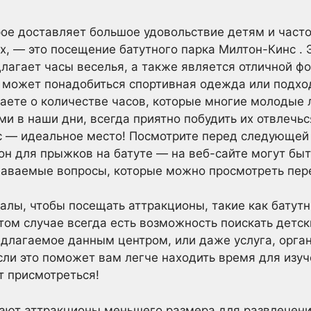
рое доставляет большое удовольствие детям и часто
их, — это посещение батутного парка Милтон-Кинс . 
длагает часы веселья, а также является отличной 
им может понадобиться спортивная одежда или под
умаете о количестве часов, которые многие молодые
и в наши дни, всегда приятно побудить их отвлечьс
с — идеальное место! Посмотрите перед следующей 
н для прыжков на батуте — на веб-сайте могут бы
даваемые вопросы, которые можно просмотреть пер
лы, чтобы посещать аттракционы, такие как батутн
этом случае всегда есть возможность поискать детс
едлагаемое данным центром, или даже услуга, орга
если это поможет вам легче находить время для изу
т присмотреться!
ают аттракционы меньшего размера для развлечени