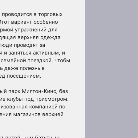
 проводится в торговых
Этот вариант особенно
формой упражнений для
ходящая верхняя одежда
 люди проводят за
я и заняться активным, и
семейной поездкой, чтобы
ть даже полезные
ед посещением.
ый парк Милтон-Кинс, без
кие клубы под присмотром.
низованная компанией по
чения магазинов верхней
я детей, чем батутные