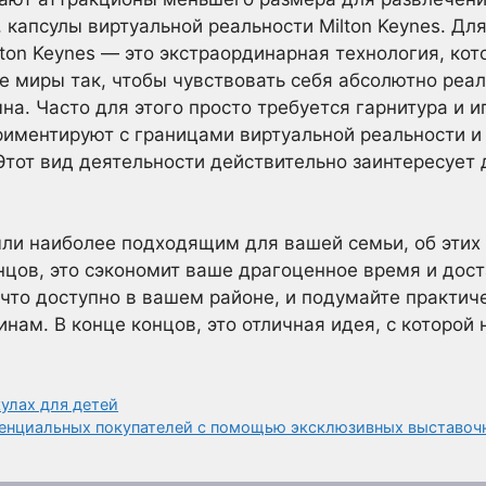
 капсулы виртуальной реальности Milton Keynes. Для т
lton Keynes — это экстраординарная технология, кот
е миры так, чтобы чувствовать себя абсолютно реа
а. Часто для этого просто требуется гарнитура и и
иментируют с границами виртуальной реальности и
тот вид деятельности действительно заинтересует д
чли наиболее подходящим для вашей семьи, об этих 
онцов, это сэкономит ваше драгоценное время и до
 что доступно в вашем районе, и подумайте практи
ам. В конце концов, это отличная идея, с которой 
кулах для детей
тенциальных покупателей с помощью эксклюзивных выставоч