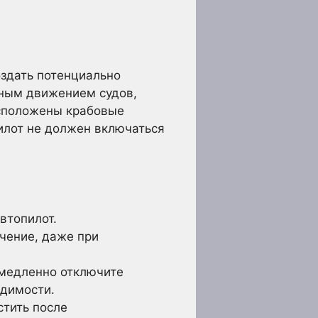
здать потенциально
вным движением судов,
асположены крабовые
пилот не должен включаться
втопилот.
чение, даже при
емедленно отключите
одимости.
стить после