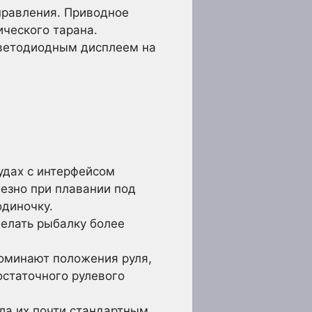
правления. Приводное
ческого тарана.
светодиодным дисплеем на
удах с интерфейсом
езно при плавании под
одиночку.
елать рыбалку более
поминают положения руля,
статочного рулевого
ла их почти стандартным