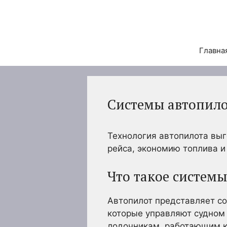
Перейти
к
содержимому
Главна
Системы автопило
Технология автопилота выг
рейса, экономию топлива и 
Что такое системы
Автопилот представляет с
которые управляют судном 
лодочникам, работающим к