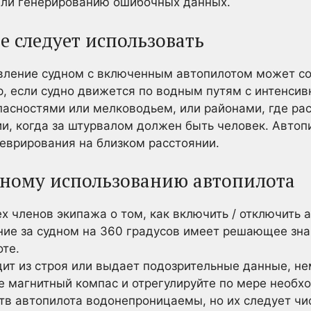
 или генерированию ошибочных данных.
е следует использовать
авление судном с включенным автопилотом может со
, если судно движется по водным путям с интенси
асностями или мелководьем, или районами, где р
ии, когда за штурвалом должен быть человек. Авто
еврирования на близком расстоянии.
сному использованию автопилота
 членов экипажа о том, как включить / отключить а
ие за судном на 360 градусов имеет решающее зна
те.
дит из строя или выдает подозрительные данные, н
е магнитный компас и отрегулируйте по мере необх
тв автопилота водонепроницаемы, но их следует чи