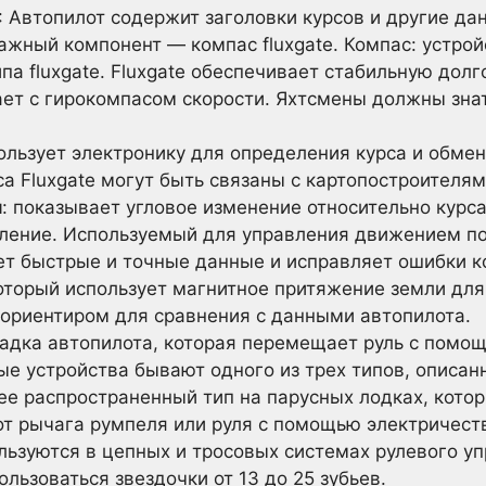
: Автопилот содержит заголовки курсов и другие д
жный компонент — компас fluxgate. Компас: устрой
ипа fluxgate. Fluxgate обеспечивает стабильную до
ет с гирокомпасом скорости. Яхтсмены должны знат
пользует электронику для определения курса и обм
а Fluxgate могут быть связаны с картопостроителям
и
: показывает угловое изменение относительно курс
вление. Используемый для управления движением по 
т быстрые и точные данные и исправляет ошибки ко
оторый использует магнитное притяжение земли для
 ориентиром для сравнения с данными автопилота.
шадка автопилота, которая перемещает руль с помо
ые устройства бывают одного из трех типов, описан
лее распространенный тип на парусных лодках, кото
т рычага румпеля или руля с помощью электричест
ользуются в цепных и тросовых системах рулевого уп
ользоваться звездочки от 13 до 25 зубьев.