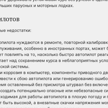
льших парусных и моторных лодках.
илотов
рые недостатки:
опилота нуждаются в ремонте, повторной калибровк
луживания, особенно в иностранных портах, может 
 повлиять на то, насколько быстро автопилот реаг
тает над сохранением курса в неблагоприятных усло
еской системы.
и коррозия в компьютер, компоненты приводного д
ивести к сбою автопилота или генерированию ошиб
емя оставленный без присмотра штурвал без включ
и создать потенциально опасные или небезопасные с
бходимая для работы автопилота в плохую погоду и
т быть высокой, а внезапные скачки напряжения мог