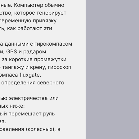
анные. Компьютер обычно
ство, которое генерирует
лговременную привязку
ь, как работают эти
ена данными с гирокомпасом
и, GPS и радаром.
а за короткие промежутки
тангажу и крену, гироскоп
мпаса fluxgate.
 определения северного
щью электричества или
ных ниже:
рый перемещает руль
ва.
равления (колесных), в