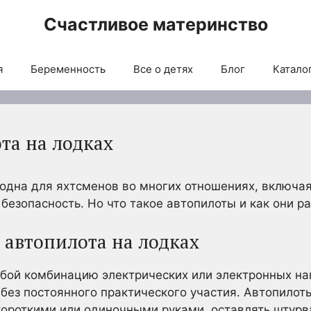
Счастливое материнство
я
Беременность
Все о детях
Блог
Каталог
та на лодках
одна для яхтсменов во многих отношениях, включая
безопасность. Но что такое автопилоты и как они р
 автопилота на лодках
обой комбинацию электрических или электронных на
без постоянного практического участия. Автопилот
ороткими или одиночными руками, оставлять штурва