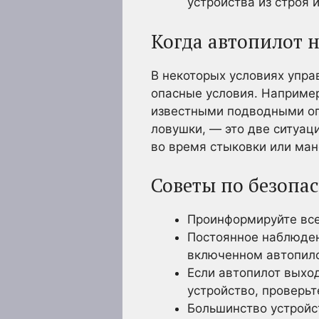
устройства из строя
Когда автопилот н
В некоторых условиях упр
опасные условия. Например
известными подводными оп
ловушки, — это две ситуац
во время стыковки или ман
Советы по безопа
Проинформируйте всех
Постоянное наблюден
включенном автопило
Если автопилот выхо
устройство, проверьт
Большинство устройс