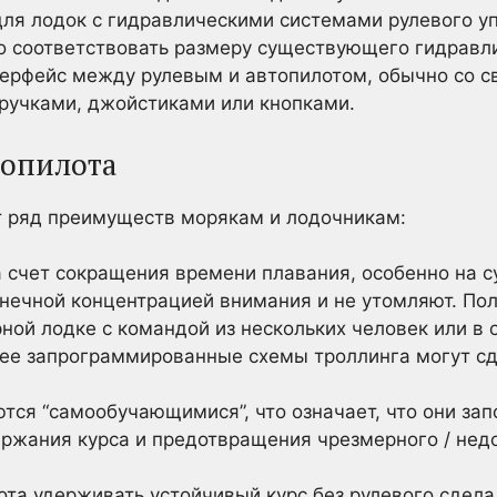
 для лодок с гидравлическими системами рулевого у
о соответствовать размеру существующего гидравли
терфейс между рулевым и автопилотом, обычно со 
 ручками, джойстиками или кнопками.
топилота
 ряд преимуществ морякам и лодочникам:
а счет сокращения времени плавания, особенно на с
нечной концентрацией внимания и не утомляют. Пол
ной лодке с командой из нескольких человек или в 
ее запрограммированные схемы троллинга могут сд
тся “самообучающимися”, что означает, что они за
ржания курса и предотвращения чрезмерного / недо
ота удерживать устойчивый курс без рулевого сдела