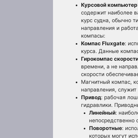
Курсовой компьютер
содержит наиболее ва
курс судна, обычно т
направления и работа
компасы:
Компас Fluxgate
: ис
курса. Данные компас
Гирокомпас скорост
времени, а не напра
скорости обеспечивае
Магнитный компас, к
направления, служит
Привод
: рабочая ло
гидравлики. Приводн
Линейный
: наибо
непосредственно о
Поворотные
: исп
которых могут исп