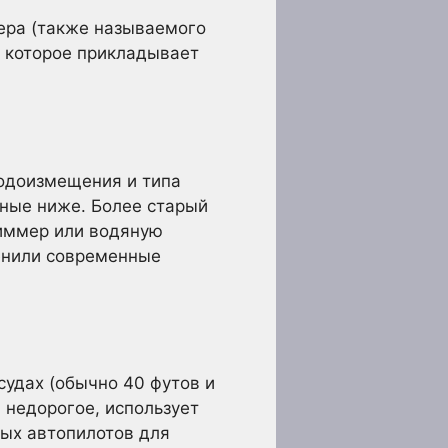
ера (также называемого
, которое прикладывает
водоизмещения и типа
нные ниже. Более старый
риммер или водяную
менили современные
удах (обычно 40 футов и
 недорогое, использует
ных автопилотов для