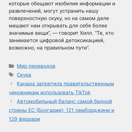
которые обещают изобилие информации и
развлечений, могут устранить нашу
поверхностную скуку, но на самом деле
мешают нам открывать для себя более
значимые вещи”, — говорит Хилл. “Те, кто
занимается цифровой детоксикацией,
возможно, на правильном пути”.
Рубрики
Мир переводов
Метки
Скука
Канада запретила правительственным
чиновникам использовать TikTok
Автомобильный баланс самой бедной
страны ЕС (Болгарии): 121 ламборджини и
129 феррари