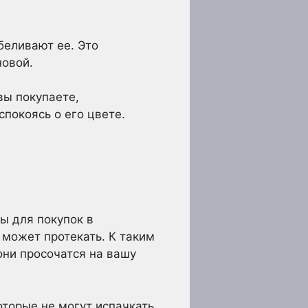
беливают ее. Это
новой.
вы покупаете,
спокоясь о его цвете.
ы для покупок в
 может протекать. К таким
они просочатся на вашу
оторые не могут испачкать