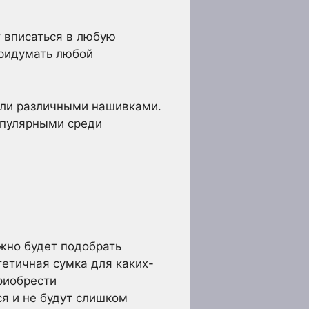
т вписаться в любую
придумать любой
или различными нашивками.
опулярными среди
жно будет подобрать
етичная сумка для каких-
риобрести
ся и не будут слишком