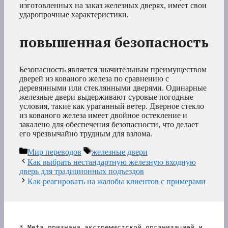
изготовленных на заказ железных дверях, имеет свои
ударопрочные характеристики.
повышенная безопасность
Безопасность является значительным преимуществом
дверей из кованого железа по сравнению с
деревянными или стеклянными дверями. Одинарные
железные двери выдерживают суровые погодные
условия, такие как ураганный ветер. Дверное стекло
из кованого железа имеет двойное остекление и
закалено для обеспечения безопасности, что делает
его чрезвычайно трудным для взлома.
Рубрики
Метки
Мир переводов
железные двери
Как выбрать нестандартную железную входную
дверь для традиционных подъездов
Как реагировать на жалобы клиентов с примерами
* Meta признана экстремистской организацией и 