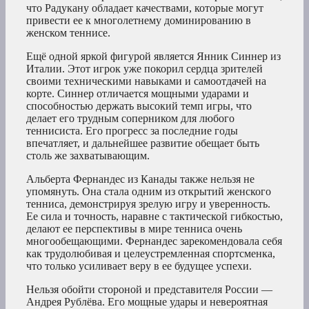
что Радукану обладает качествами, которые могут
привести ее к многолетнему доминированию в
женском теннисе.
Ещё одной яркой фигурой является Янник Синнер из
Италии. Этот игрок уже покорил сердца зрителей
своими техническими навыками и самоотдачей на
корте. Синнер отличается мощными ударами и
способностью держать высокий темп игры, что
делает его трудным соперником для любого
теннисиста. Его прогресс за последние годы
впечатляет, и дальнейшее развитие обещает быть
столь же захватывающим.
Альберта Фернандес из Канады также нельзя не
упомянуть. Она стала одним из открытий женского
тенниса, демонстрируя зрелую игру и уверенность.
Ее сила и точность, наравне с тактической гибкостью,
делают ее перспективы в мире тенниса очень
многообещающими. Фернандес зарекомендовала себя
как трудолюбивая и целеустремленная спортсменка,
что только усиливает веру в ее будущее успехи.
Нельзя обойти стороной и представителя России —
Андрея Рублёва. Его мощные удары и невероятная