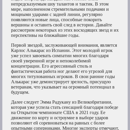
непредсказуемым шоу талантов и тактик. В этом
мире, наполненном стремительными подачами и
мощными ударами с задней линии, регулярно
появляются новые лица, способные покорить
вершины и оставить свой след в истории. Давайте
рассмотрим некоторых из этих восходящих звезд и их
перспективы на ближайшие годы.
Первой звездой, заслуживающей внимания, является
Карлос Алькарас из Испании. Этот молодой игрок
уже успел завоевать симпатии многих благодаря
своей уверенной игре и непоколебимой
концентрации. Его агрессивный стиль и
фантастическая работа ног делают его угрозой для
многих титулованных игроков. В свои ранние годы
Алькарас уже демонстрирует зрелость, присущую
ветеранам, что указывает на огромный потенциал в
будущем.
Далее следует Эмма Радукану из Великобритании,
которая уже успела стать сенсацией благодаря победе
на Открытом чемпионате США в 2021 году. Ее
движение по корту и остроумие в выборе ударов
позволяют ей соревноваться на равных с более
опытными соперниками. Многие эксперты отмечают,