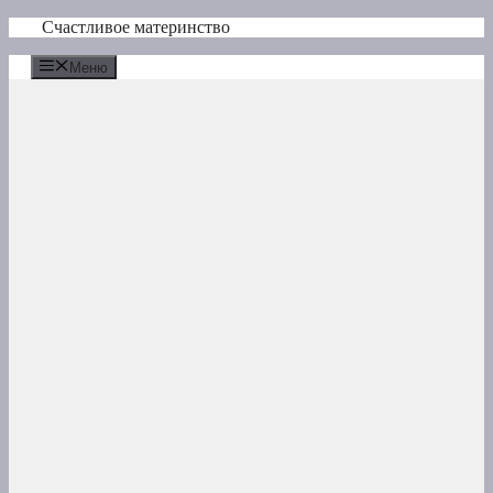
Перейти
Счастливое материнство
к
содержимому
Меню