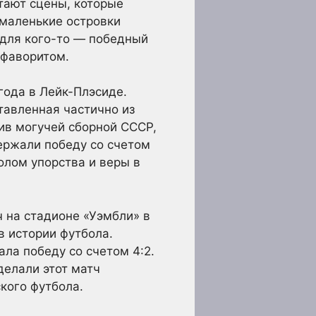
тают сцены, которые
 маленькие островки
, для кого-то — победный
 фаворитом.
года в Лейк-Плэсиде.
тавленная частично из
ив могучей сборной СССР,
ержали победу со счетом
волом упорства и веры в
 на стадионе «Уэмбли» в
в истории футбола.
ла победу со счетом 4:2.
делали этот матч
кого футбола.