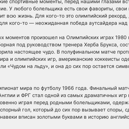
кие спортивные моменты, перед нашими глазами вс
ие. У любого болельщика есть свои фавориты, свои
нит всю жизнь. Для кого-то это олимпийский рекорд
 для кого-то — неожиданная победа аутсайдера над
х моментов произошел на Олимпийских играх 1980 
орная под руководством тренера Херба Брукса, сос
орила настоящее чудо. В полуфинальном матче прот
ира и олимпийских игр, американские хоккеисты од
или «Чудом на льду», и она до сих пор остается сим
пионат мира по футболу 1966 года. Финальный матч
глии и ФРГ стал одной из самых драматичных игр 
овенно играя перед родными болельщиками, одержа
спорный гол, который до сих пор вызывает споры, с
навеки вписан золотыми буквами в историю английс