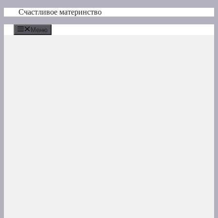
Перейти
Счастливое материнство
к
содержимому
Меню