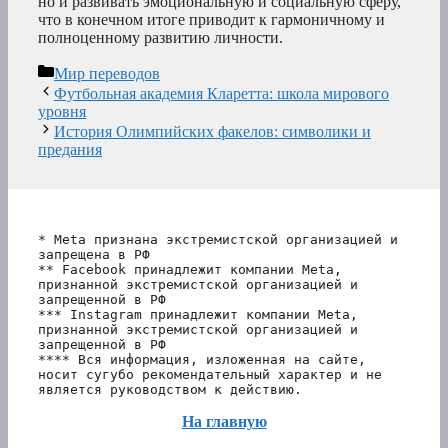
но и развивать эмоциональную и социальную сферу,
что в конечном итоге приводит к гармоничному и
полноценному развитию личности.
Рубрики
Мир переводов
Футбольная академия Кларетта: школа мирового
уровня
История Олимпийских факелов: символики и
предания
* Meta признана экстремистской организацией и 
запрещена в РФ
** Facebook принадлежит компании Meta, 
признанной экстремистской организацией и 
запрещенной в РФ
*** Instagram принадлежит компании Meta, 
признанной экстремистской организацией и 
запрещенной в РФ 
**** Вся информация, изложенная на сайте, 
носит сугубо рекомендательный характер и не 
является руководством к действию.
На главную