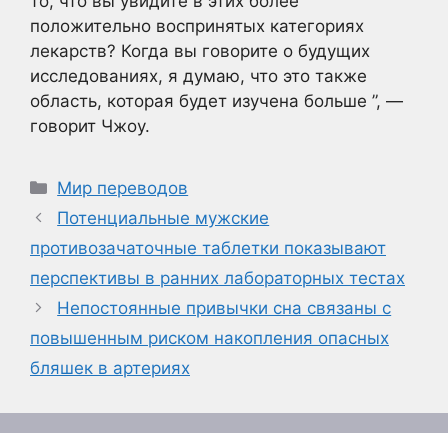
то, что вы увидите в этих более
положительно воспринятых категориях
лекарств? Когда вы говорите о будущих
исследованиях, я думаю, что это также
область, которая будет изучена больше ”, —
говорит Чжоу.
Рубрики
Мир переводов
Потенциальные мужские
противозачаточные таблетки показывают
перспективы в ранних лабораторных тестах
Непостоянные привычки сна связаны с
повышенным риском накопления опасных
бляшек в артериях