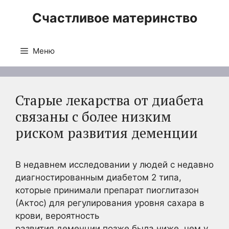
Перейти
Счастливое материнство
к
содержимому
Меню
Старые лекарства от диабета
связаны с более низким
риском развития деменции
В недавнем исследовании у людей с недавно
диагностированным диабетом 2 типа,
которые принимали препарат пиоглитазон
(Актос) для регулирования уровня сахара в
крови, вероятность
развития деменции позже была ниже, чем у