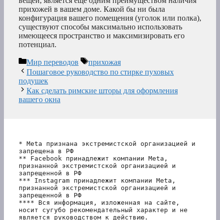
вещей, является еще одним преимуществом наличия
прихожей в вашем доме. Какой бы ни была
конфигурация вашего помещения (уголок или полка),
существуют способы максимально использовать
имеющееся пространство и максимизировать его
потенциал.
Рубрики
Метки
Мир переводов
прихожая
Пошаговое руководство по стирке пуховых
подушек
Как сделать римские шторы для оформления
вашего окна
* Meta признана экстремистской организацией и 
запрещена в РФ
** Facebook принадлежит компании Meta, 
признанной экстремистской организацией и 
запрещенной в РФ
*** Instagram принадлежит компании Meta, 
признанной экстремистской организацией и 
запрещенной в РФ 
**** Вся информация, изложенная на сайте, 
носит сугубо рекомендательный характер и не 
является руководством к действию.