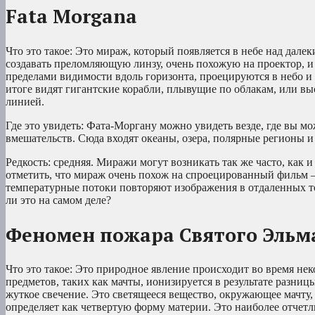
Fata Morgana
Что это такое: Это мираж, который появляется в небе над дал
создавать преломляющую линзу, очень похожую на проектор, и
пределами видимости вдоль горизонта, проецируются в небо и 
итоге видят гигантские корабли, плывущие по облакам, или в
линией.
Где это увидеть: Фата-Моргану можно увидеть везде, где вы м
вмешательств. Сюда входят океаны, озера, полярные регионы и
Редкость: средняя. Миражи могут возникать так же часто, как и
отметить, что мираж очень похож на спроецированный фильм — 
температурные потоки повторяют изображения в отдаленных точ
ли это на самом деле?
Феномен пожара Святого Эльм
Что это такое: Это природное явление происходит во время не
предметов, таких как мачты, ионизируется в результате разниц
жуткое свечение. Это светящееся вещество, окружающее мачту
определяет как четвертую форму материи. Это наиболее отчетл