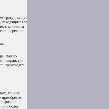
емператур, могут
, находящиеся за
ие, в конечном
оской береговой
ных
ора. Важно
иноэкран, где
ет, происходит
ных, тонких
е приобретает
ую физика
 поля более