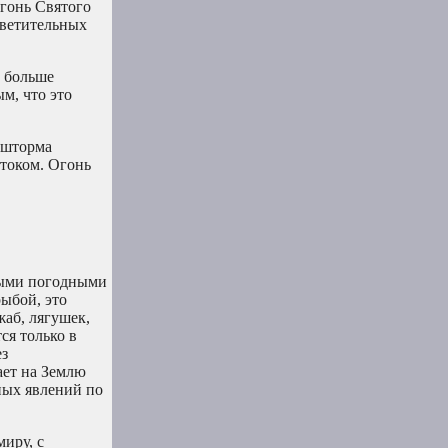
Огонь Святого
светительных
м больше
м, что это
а шторма
 током. Огонь
нными погодными
рыбой, это
жаб, лягушек,
ся только в
ез
ает на Землю
чных явлений по
миру, с