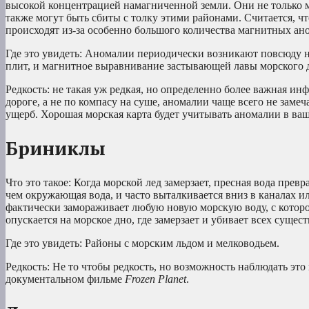
высокой концентрацией намагниченной земли. Они не только 
также могут быть сбиты с толку этими районами. Считается, 
происходят из-за особенно большого количества магнитных ано
Где это увидеть: Аномалии периодически возникают повсюду на
плит, и магнитное выравнивание застывающей лавы морского д
Редкость: не такая уж редкая, но определенно более важная и
дороге, а не по компасу на суше, аномалии чаще всего не заме
ущерб. Хорошая морская карта будет учитывать аномалии в ваш
Бриниклы
Что это такое: Когда морской лед замерзает, пресная вода превр
чем окружающая вода, и часто выталкивается вниз в каналах ил
фактически замораживает любую новую морскую воду, с которо
опускается на морское дно, где замерзает и убивает всех сущес
Где это увидеть: Районы с морским льдом и мелководьем.
Редкость: Не то чтобы редкость, но возможность наблюдать это
документальном фильме
Frozen Planet
.