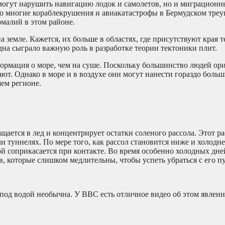
могут нарушить навигацию лодок и самолетов, но и миграционн
что многие кораблекрушения и авиакатастрофы в Бермудском тре
малий в этом районе.
 земле. Кажется, их больше в областях, где присутствуют края 
на сыграло важную роль в разработке теории тектоники плит.
нформация о море, чем на суше. Поскольку большинство людей о
чают. Однако в море и в воздухе они могут нанести гораздо боль
ем регионе.
ащается в лед и концентрирует остатки соленого рассола. Этот ра
и туннелях. По мере того, как рассол становится ниже и холодне
й соприкасается при контакте. Во время особенно холодных дне
тв, которые слишком медлительны, чтобы успеть убраться с его п
 под водой необычна. У BBC есть отличное видео об этом явлени