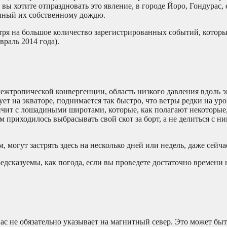
вы хотите отпраздновать это явление, в городе Йоро, Гондурас,
енный их собственному дождю.
мотря на большое количество зарегистрированных событий, кото
враль 2014 года).
межтропической конвергенции, область низкого давления вдоль эк
ет на экваторе, поднимается так быстро, что ветры редки на уро
ичит с лошадиными широтами, которые, как полагают некоторые,
м приходилось выбрасывать свой скот за борт, а не делиться с н
, могут застрять здесь на несколько дней или недель, даже сейча
редсказуемы, как погода, если вы проведете достаточно времени 
пас не обязательно указывает на магнитный север. Это может быт