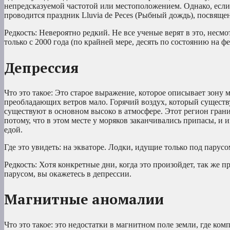
непредсказуемой частотой или местоположением. Однако, если 
проводится праздник Lluvia de Peces (Рыбный дождь), посвящ
Редкость: Невероятно редкий. Не все ученые верят в это, нес
только с 2000 года (по крайней мере, десять по состоянию на фе
Депрессия
Что это такое: Это старое выражение, которое описывает зону 
преобладающих ветров мало. Горячий воздух, который существу
существуют в основном высоко в атмосфере. Этот регион гран
потому, что в этом месте у моряков заканчивались припасы, и и
едой.
Где это увидеть: на экваторе. Лодки, идущие только под парусом
Редкость: Хотя конкретные дни, когда это произойдет, так же п
парусом, вы окажетесь в депрессии.
Магнитные аномалии
Что это такое: это недостатки в магнитном поле земли, где ком