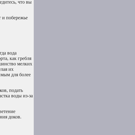
едитесь, что вы
т и побережье
гда вода
рта, как гребля
ьшинство мелких
елая их
имым для более
ков, подать
стка воды из-за
цветение
ния доков.