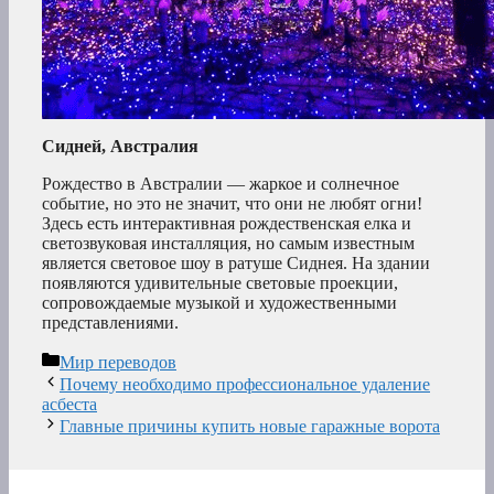
Сидней, Австралия
Рождество в Австралии — жаркое и солнечное
событие, но это не значит, что они не любят огни!
Здесь есть интерактивная рождественская елка и
светозвуковая инсталляция, но самым известным
является световое шоу в ратуше Сиднея. На здании
появляются удивительные световые проекции,
сопровождаемые музыкой и художественными
представлениями.
Рубрики
Мир переводов
Почему необходимо профессиональное удаление
асбеста
Главные причины купить новые гаражные ворота