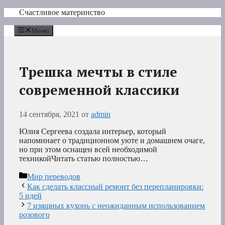
Перейти
Счастливое материнство
к
содержимому
Меню
Трешка мечты в стиле
современной классики
14 сентября, 2021
от
admin
Юлия Сергеева создала интерьер, который
напоминает о традиционном уюте и домашнем очаге,
но при этом оснащен всей необходимой
техникойЧитать статью полностью…
Рубрики
Мир переводов
Как сделать классный ремонт без перепланировки:
5 идей
7 изящных кухонь с неожиданным использованием
розового