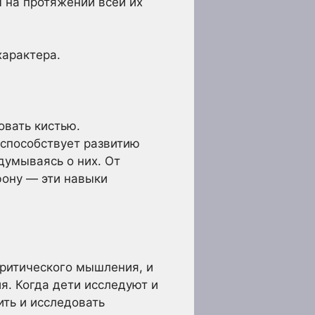
 на протяжении всей их
характера.
овать кистью.
 способствует развитию
думываясь о них. От
фону — эти навыки
ритического мышления, и
я. Когда дети исследуют и
ить и исследовать