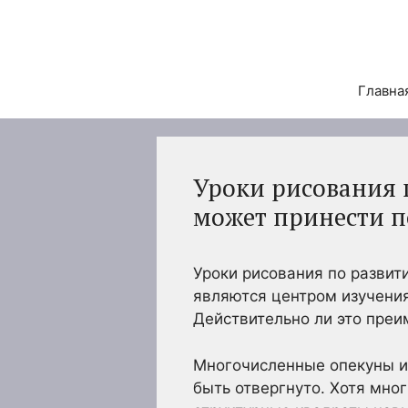
Перейти
к
содержимому
Главна
Уроки рисования 
может принести п
Уроки рисования по развит
являются центром изучения
Действительно ли это пре
Многочисленные опекуны и 
быть отвергнуто. Хотя мног