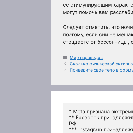
ее стимулирующим характе
могут помочь вам расслаби
Следует отметить, что ноч
поэтому, если они не меша
страдаете от бессонницы, 
Рубрики
Мир переводов
Сколько физической активно
Приведите свое тело в форм
* Meta признана экстрем
** Facebook принадлежит
РФ
*** Instagram принадлеж