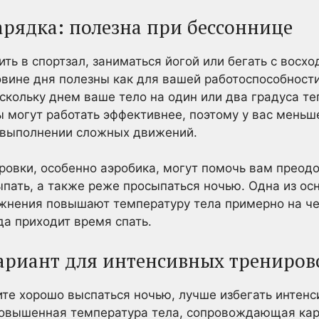
арядка: полезна при бессоннице
ить в спортзал, заниматься йогой или бегать с восхо
вине дня полезны как для вашей работоспособности
скольку днем ваше тело на один или два градуса те
могут работать эффективнее, поэтому у вас меньше
в выполнении сложных движений.
ровки, особенно аэробика, могут помочь вам преодо
ыпать, а также реже просыпаться ночью. Одна из о
ажнения повышают температуру тела примерно на че
да приходит время спать.
ариант для интенсивных трениров
ите хорошо выспаться ночью, лучше избегать интен
Повышенная температура тела, сопровождающая кар