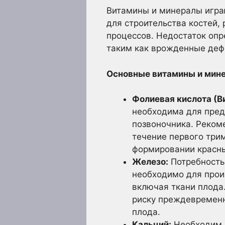
Витамины и минералы игра
для строительства костей,
процессов. Недостаток оп
таким как врожденные деф
Основные витамины и мин
Фолиевая кислота (В
необходима для пред
позвоночника. Реком
течение первого три
формировании красны
Железо:
Потребность 
необходимо для прои
включая ткани плода
риску преждевременн
плода.
Кальций:
Необходим д