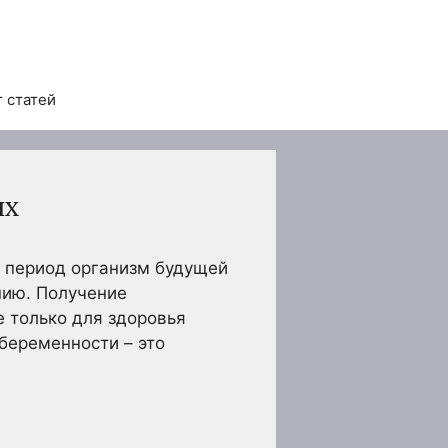
 статей
ых
т период организм будущей
нию. Получение
 только для здоровья
беременности – это