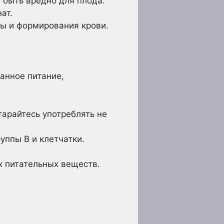
 быть вредно для плода.
ат.
ы и формирования крови.
анное питание,
арайтесь употреблять не
ппы B и клетчатки.
х питательных веществ.