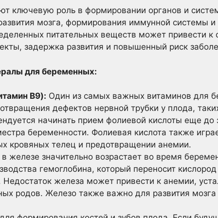
ют ключевую роль в формировании органов и систе
 развития мозга, формирования иммунной системы и
ределенных питательных веществ может привести к 
екты, задержка развития и повышенный риск заболе
ералы для беременных:
итамин B9):
Один из самых важных витаминов для б
отвращения дефектов нервной трубки у плода, таки
ендуется начинать прием фолиевой кислоты еще до 
местра беременности. Фолиевая кислота также игра
х кровяных телец и предотвращении анемии.
в железе значительно возрастает во время беремен
зводства гемоглобина, который переносит кислород
. Недостаток железа может привести к анемии, уст
ых родов. Железо также важно для развития мозга
ля формирования костей и зубов плода. Если буду