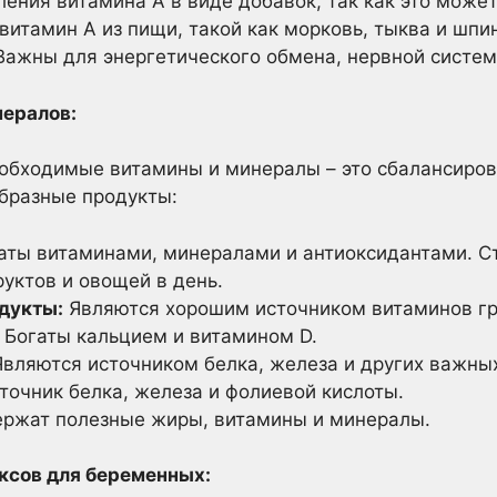
ения витамина A в виде добавок, так как это может
витамин A из пищи, такой как морковь, тыква и шпин
ажны для энергетического обмена, нервной систем
нералов:
еобходимые витамины и минералы – это сбалансиров
бразные продукты:
аты витаминами, минералами и антиоксидантами. Ст
уктов и овощей в день.
дукты:
Являются хорошим источником витаминов гру
Богаты кальцием и витамином D.
вляются источником белка, железа и других важны
очник белка, железа и фолиевой кислоты.
ржат полезные жиры, витамины и минералы.
ксов для беременных: