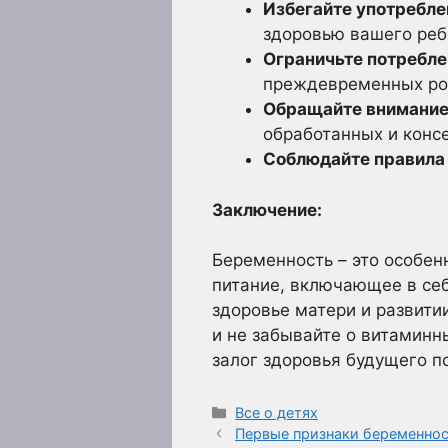
Избегайте употребле
здоровью вашего реб
Ограничьте потребле
преждевременных ро
Обращайте внимание 
обработанных и конс
Соблюдайте правила 
Заключение:
Беременность – это особен
питание, включающее в се
здоровье матери и развити
и не забывайте о витаминн
залог здоровья будущего п
Рубрики
Все о детях
Первые признаки беременност