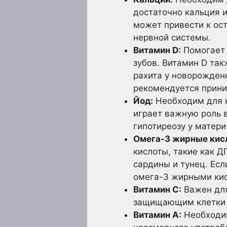
достаточно кальция и
может привести к ос
нервной системы.
Витамин D:
Помогает 
зубов. Витамин D та
рахита у новорожден
рекомендуется прини
Йод:
Необходим для 
играет важную роль 
гипотиреозу у матери
Омега-3 жирные кис
кислоты, такие как Д
сардины и тунец. Ес
омега-3 жирными ки
Витамин C:
Важен для
защищающим клетки 
Витамин A:
Необходим