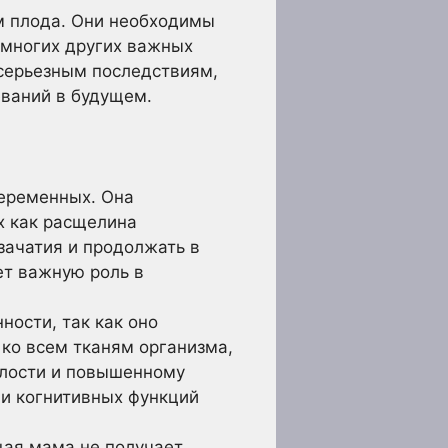
м плода. Они необходимы
 многих других важных
серьезным последствиям,
ваний в будущем.
еременных. Она
х как расщелина
зачатия и продолжать в
ет важную роль в
ности, так как оно
 ко всем тканям организма,
алости и повышенному
 и когнитивных функций
щая мама не получает