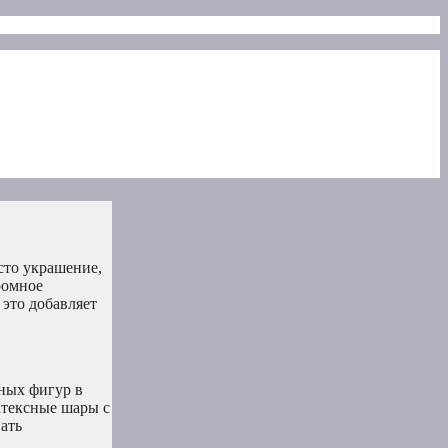
сто украшение,
ромное
это добавляет
тных фигур в
атексные шары с
ать