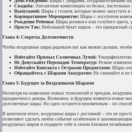
День Рождения:
Шары с цифрами, поздравительными на
Свадьба:
Элегантные композиции из белых, пастельных 
Выпускной:
Шары с гелием, которые можно запустить в 
Корпоративное Мероприятие:
Шары с логотипом компа
Рождение Ребенка:
Шары розового или голубого цвета, 
Просто Так:
Небольшой букет шаров – это прекрасный сп
Глава 4: Секреты Долговечности
Чтобы воздушные шары радовали вас как можно дольше, необх
Избегайте Прямых Солнечных Лучей:
Ультрафиолетовое
Не Допускайте Перепадов Температур:
Резкие изменени
Избегайте Контакта с Острыми Предметами:
Шары очен
Обращайтесь с Шарами Аккуратно:
Не сжимайте и не 
Глава 5: Будущее за Воздушными Шарами
Несмотря на появление новых технологий и трендов, воздуш
праздничного декора. Возможно, в будущем появятся новые ма
долговечные шары. Но одно останется неизменным – их способн
В конечном итоге, воздушные шары с доставкой – это не прост
позволяют сделать любое событие особенным и запоминающимся
воздушных шаров и подарите себе и своим близким незабывае