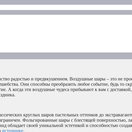
анство радостью и предвкушением. Воздушные шары – это не про
лшебства. Они способны преобразить любое событие, будь то ск
е. А когда эти воздушные чудеса прибывают к вам с доставкой, 
здника.
ассических круглых шаров пастельных оттенков до экстраваган
езграничен. Фольгированные шары с блестящей поверхностью, л
вид обладает своей уникальной эстетикой и способностью создав
в
источнике
.