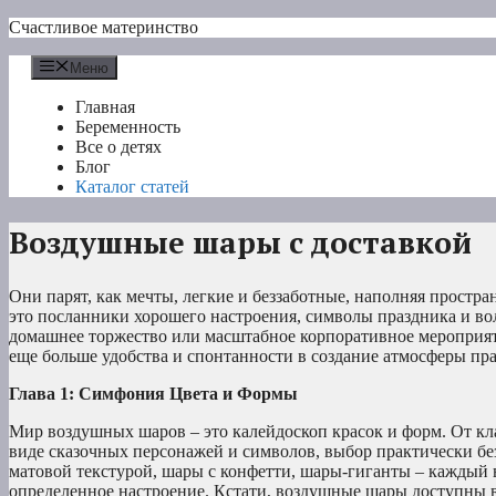
Перейти
Счастливое материнство
к
содержимому
Меню
Главная
Беременность
Все о детях
Блог
Каталог статей
Воздушные шары с доставкой
Они парят, как мечты, легкие и беззаботные, наполняя простр
это посланники хорошего настроения, символы праздника и во
домашнее торжество или масштабное корпоративное мероприяти
еще больше удобства и спонтанности в создание атмосферы пра
Глава 1: Симфония Цвета и Формы
Мир воздушных шаров – это калейдоскоп красок и форм. От кл
виде сказочных персонажей и символов, выбор практически б
матовой текстурой, шары с конфетти, шары-гиганты – каждый 
определенное настроение. Кстати, воздушные шары доступны 