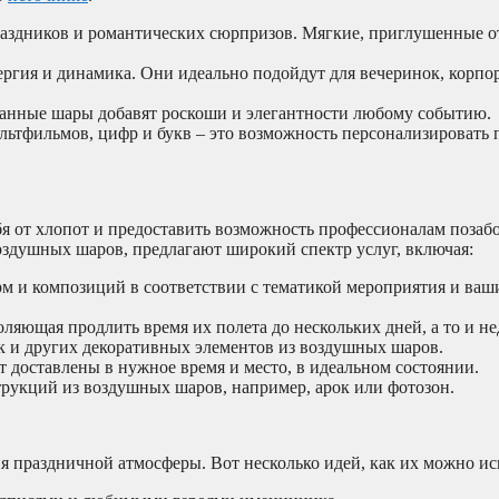
аздников и романтических сюрпризов. Мягкие, приглушенные о
ергия и динамика. Они идеально подойдут для вечеринок, корп
анные шары добавят роскоши и элегантности любому событию.
ьтфильмов, цифр и букв – это возможность персонализировать 
бя от хлопот и предоставить возможность профессионалам позабо
оздушных шаров, предлагают широкий спектр услуг, включая:
м и композиций в соответствии с тематикой мероприятия и ва
ляющая продлить время их полета до нескольких дней, а то и не
к и других декоративных элементов из воздушных шаров.
т доставлены в нужное время и место, в идеальном состоянии.
рукций из воздушных шаров, например, арок или фотозон.
 праздничной атмосферы. Вот несколько идей, как их можно ис