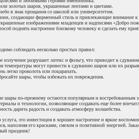
дписями и любимыми героями именинника.
или золотых шаров, украшенные лентами и цветами.
небо в знак прощания со школой или университетом.
нии, создающие фирменный стиль и привлекающие внимание к 
украшенные изображениями младенцев и надписями «Добро пожа
особ поднять настроение близкому человеку и сделать ему при
одимо соблюдать несколько простых правил:
 излучение разрушает латекс и фольгу, что приводит к сдувани
я температуры могут привести к сдуванию шаров или их разрыв
ь легко проколоть или поцарапать.
бросайте шары, чтобы избежать их повреждения.
ные шары по-прежнему остаются популярным и востребованным 
териалы и технологии, позволяющие создавать еще более впеча
ость дарить радость и создавать атмосферу волшебства.
о услуга, это инвестиция в хорошее настроение и яркие воспоми
, наполняя его красками, смехом и позитивной энергией. Зака
мый праздник!