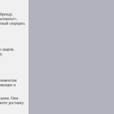
бренду.
ловать!».
ятный сюрприз.
ю шаров.
у.
элементом
тляющие и
нания. Они
жите доставку