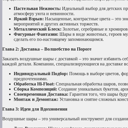
Пастельная Нежность:
Идеальный выбор для детских пр
атмосферу уюта и невинности.
Яркий Взрыв:
Насыщенные, контрастные цвета – это эн
мероприятий и других активных торжеств.
Металлический Блеск:
Золотые, серебряные и хромиров
Фигурные Фантазии:
Шары в виде животных, героев мул
сделать его по-настоящему запоминающимся.
Глава 2: Доставка – Волшебство на Пороге
Заказать воздушные шары с доставкой – это значит избавить се
каждой детали. Компании, специализирующиеся на доставке в
Индивидуальный Подбор:
Помощь в выборе цветов, фор
предпочтениями.
Обработка Hi-Float:
Специальная обработка шаров, позво
Сборка Композиций:
Создание уникальных букетов, аро
Своевременная Доставка:
Гарантия того, что шары буду
Монтаж и Демонтаж:
Установка и снятие сложных конст
Глава 3: Идеи для Вдохновения
Воздушные шары – это универсальный инструмент для создания